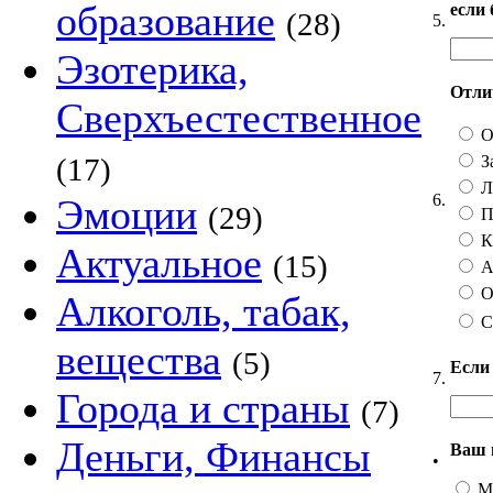
образование
если
(28)
5.
Эзотерика,
Отлич
Сверхъестественное
О
З
(17)
Ли
6.
Эмоции
(29)
П
Ка
Актуальное
(15)
А 
О
Алкоголь, табак,
С
вещества
(5)
Если
7.
Города и страны
(7)
Деньги, Финансы
Ваш 
•
М