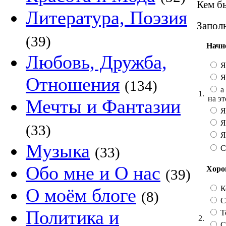
Кем бы
Литература, Поэзия
Заполн
(39)
Начн
Любовь, Дружба,
Я
Я
Отношения
(134)
а 
1.
на эт
Мечты и Фантазии
Я
Я
(33)
Я 
Музыка
С
(33)
Обо мне и О нас
Хорош
(39)
К
О моём блоге
(8)
Со
Политика и
Т
2.
С