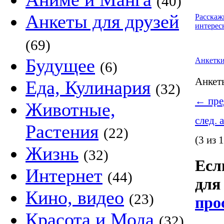
(40)
Анкеты для друзей
Расскаж
интерес
(69)
Будущее
Анкетк
(6)
Анке
Еда, Кулинария
(32)
←
пре
Животные,
след. 
Растения
(22)
(3 из 
Жизнь
(32)
Если
Интернет
(44)
для
Кино, видео
(23)
про
Красота и Мода
(32)