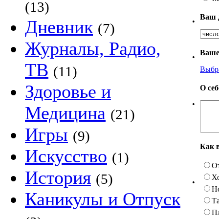
(13)
Ваш 
Дневник
•
(7)
Журналы, Радио,
Ваше
•
ТВ
(11)
Выбр
Здоровье и
О се
•
Медицина
(21)
Игры
(9)
Как 
Искусство
(1)
О
История
(5)
Х
•
Н
Каникулы и Отпуск
Та
П