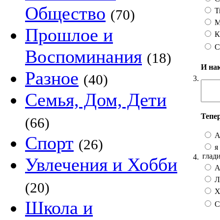
Общество
Т
(70)
М
Прошлое и
К
С
Воспоминания
(18)
И на
Разное
(40)
3.
Семья, Дом, Дети
Тепе
(66)
А
Спорт
(26)
я 
глад
4.
Увлечения и Хобби
А 
Лу
(20)
Хо
Школа и
С