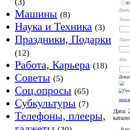
(3)
У
Машины
Данны
(8)
Логи
Наука и Техника
(3)
Праздники, Подарки
Парол
(12)
Ник
Работа, Карьера
(18)
Советы
(5)
Докаж
Соц.опросы
(65)
Субкультуры
прося
(7)
Дата:
2
Телефоны, плееры,
катало
гаджеты
(30)
В м