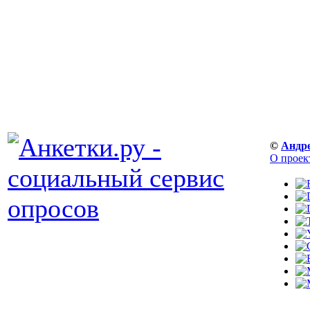
©
Андр
О проек