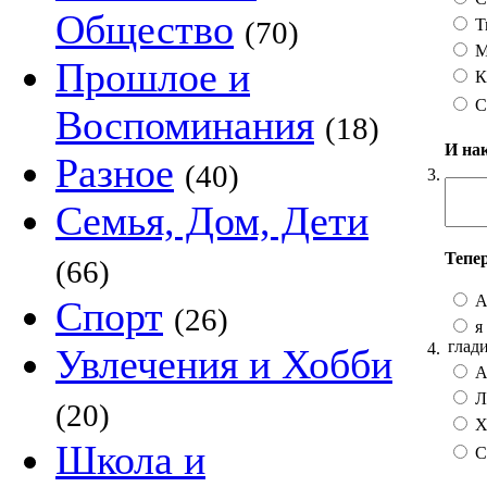
Общество
Т
(70)
М
Прошлое и
К
С
Воспоминания
(18)
И на
Разное
(40)
3.
Семья, Дом, Дети
Тепе
(66)
А
Спорт
(26)
я 
глад
4.
Увлечения и Хобби
А 
Лу
(20)
Хо
Школа и
С