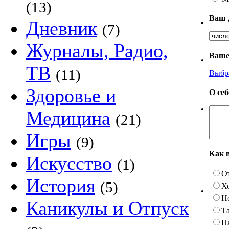
(13)
Ваш 
Дневник
•
(7)
Журналы, Радио,
Ваше
•
ТВ
(11)
Выбр
Здоровье и
О се
•
Медицина
(21)
Игры
(9)
Как 
Искусство
(1)
О
История
(5)
Х
•
Н
Каникулы и Отпуск
Та
П