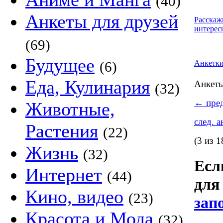
(40)
Анкеты для друзей
Расскаж
интерес
(69)
Будущее
(6)
Анкетк
Еда, Кулинария
Анкет
(32)
←
пред
Животные,
след. 
Растения
(22)
(3 из 1
Жизнь
(32)
Если
Интернет
(44)
для
Кино, видео
(23)
зап
Красота и Мода
(32)