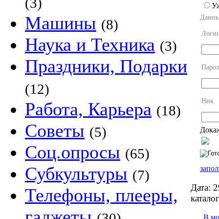
(3)
У
Машины
Данны
(8)
Логи
Наука и Техника
(3)
Праздники, Подарки
Парол
(12)
Ник
Работа, Карьера
(18)
Советы
(5)
Докаж
Соц.опросы
(65)
Субкультуры
запол
(7)
Дата:
2
Телефоны, плееры,
каталог
гаджеты
(30)
В м