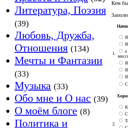
Кем бы
Литература, Поэзия
Заполн
(39)
Начн
Любовь, Дружба,
Я
Я
Отношения
(134)
а 
1.
мисс
Мечты и Фантазии
Я
Я
(33)
Я 
Музыка
С
(33)
Обо мне и О нас
Хорош
(39)
К
О моём блоге
(8)
Со
Политика и
Т
2.
С