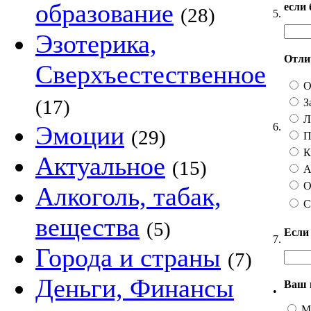
образование
если
(28)
5.
Эзотерика,
Отлич
Сверхъестественное
О
(17)
З
Ли
6.
Эмоции
(29)
П
Ка
Актуальное
(15)
А 
О
Алкоголь, табак,
С
вещества
(5)
Если
7.
Города и страны
(7)
Деньги, Финансы
Ваш 
•
М