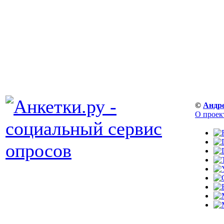
©
Андр
О проек