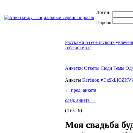
Логин
Пароль
Расскажи о себе и своих увлечен
тебе анкеты!
Анкетки
Ответы
Люди
Темы
Од
Анкеты
Катёнок ♥Эк$kLЮZИV
←
пред. анкета
след. анкета
→
(4 из 19)
Моя свадьба бу