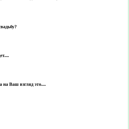
свадьбу?
т....
на Ваш взгляд это....