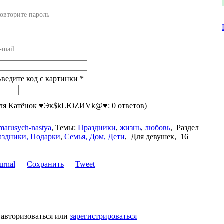
овторите пароль
-mail
Введите код с картинки
*
для Катёнок ♥Эк$kLЮZИVk@♥: 0 ответов)
marusych-nastya
,
Темы:
Праздники
,
жизнь
,
любовь
,
Раздел
аздники, Подарки
,
Семья, Дом, Дети
,
Для девушек, 16
Сохранить
Tweet
 авторизоваться или
зарегистрироваться