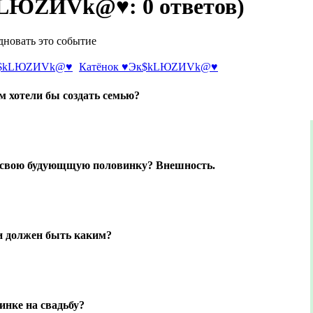
LЮZИVk@♥: 0 ответов)
здновать это событие
Катёнок ♥Эк$kLЮZИVk@♥
м хотели бы создать семью?
е свою будующщую половинку? Внешность.
и должен быть каким?
нке на свадьбу?