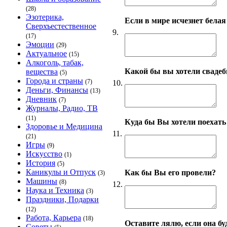
(28)
Эзотерика,
Если в мире исчезнет бела
Сверхъестественное
9.
(17)
Эмоции
(29)
Актуальное
(15)
Алкоголь, табак,
Какой бы вы хотели сваде
вещества
(5)
Города и страны
(7)
10.
Деньги, Финансы
(13)
Дневник
(7)
Журналы, Радио, ТВ
(11)
Куда бы Вы хотели поехать
Здоровье и Медицина
11.
(21)
Игры
(9)
Искусство
(1)
История
(5)
Каникулы и Отпуск
Как бы Вы его провели?
(3)
Машины
(8)
12.
Наука и Техника
(3)
Праздники, Подарки
(12)
Работа, Карьера
(18)
Оставите лялю, если она бу
Советы