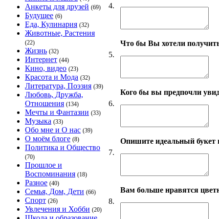
4.
Анкеты для друзей
(69)
Будущее
(6)
Еда, Кулинария
(32)
Животные, Растения
Что бы Вы хотели получить
(22)
Жизнь
(32)
5.
Интернет
(44)
Кино, видео
(23)
Красота и Мода
(32)
Литература, Поэзия
(39)
Кого бы вы предпочли уви
Любовь, Дружба,
6.
Отношения
(134)
Мечты и Фантазии
(33)
Музыка
(33)
Обо мне и О нас
(39)
О моём блоге
(8)
Опишите идеальный букет 
Политика и Общество
7.
(70)
Прошлое и
Воспоминания
(18)
Разное
(40)
Вам больше нравятся цвет
Семья, Дом, Дети
(66)
Спорт
8.
(26)
Увлечения и Хобби
(20)
Школа и образование