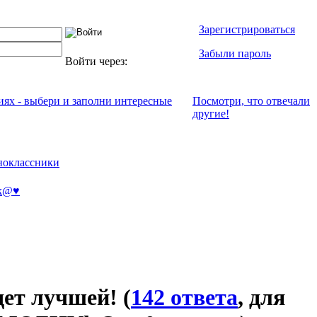
Зарегистрироваться
Забыли пароль
Войти через:
иях - выбери и заполни интересные
Посмотри, что отвeчали
другие!
ноклассники
k@♥
дет лучшей!
(
142 ответа
, для