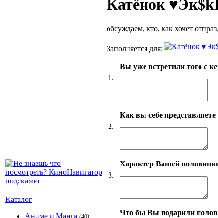
Катёнок ♥Эк$k
обсуждаем, кто, как хочет отпра
Заполняется для:
Вы уже встретили того с ке
1.
Как вы себе представляет
2.
Характер Вашей половинк
3.
Каталог
Что бы Вы подарили полови
Аниме и Манга
(40)