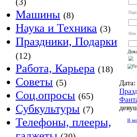
(3)
Машины
Пар
(8)
Наука и Техника
(3)
Ник
Праздники, Подарки
Дока
(12)
Работа, Карьера
(18)
Советы
(5)
Дата:
Праз
Соц.опросы
(65)
Фант
Субкультуры
девуш
(7)
Телефоны, плееры,
В м
гаджеты
(30)