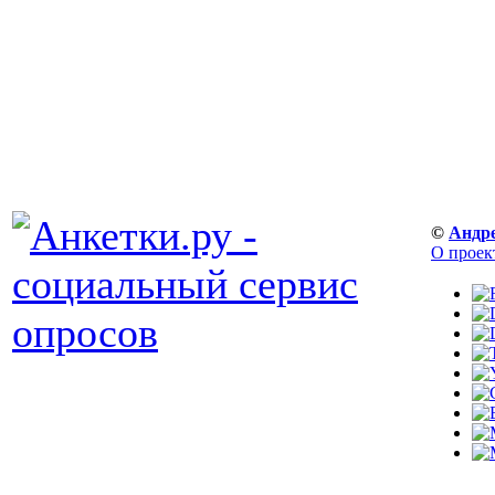
©
Андр
О проек