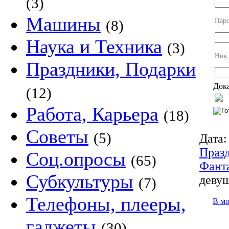
(3)
Машины
Пар
(8)
Наука и Техника
(3)
Ник
Праздники, Подарки
Дока
(12)
Работа, Карьера
(18)
Советы
(5)
Дата:
Праз
Соц.опросы
(65)
Фант
Субкультуры
девуш
(7)
Телефоны, плееры,
В м
гаджеты
(30)