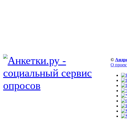
©
Андр
О проек