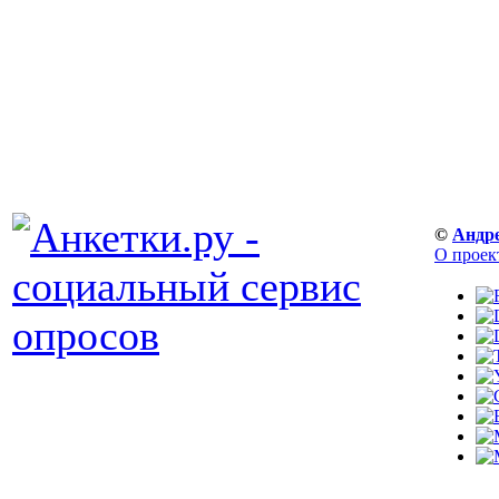
©
Андр
О проек