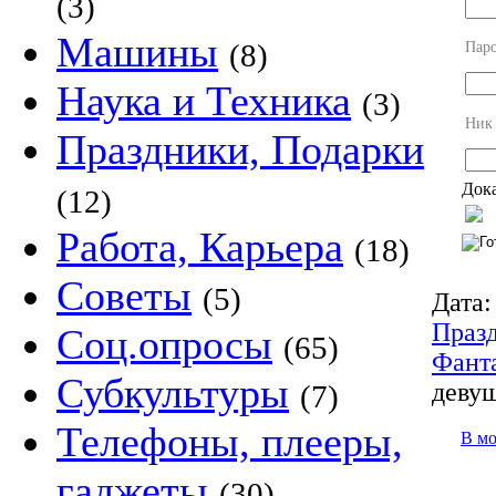
(3)
Машины
(8)
Пар
Наука и Техника
(3)
Ник
Праздники, Подарки
Дока
(12)
Работа, Карьера
(18)
Советы
(5)
Дата:
Праз
Соц.опросы
(65)
Фант
Субкультуры
девуш
(7)
Телефоны, плееры,
В м
гаджеты
(30)