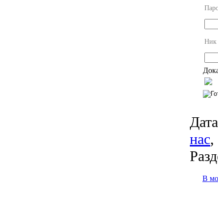
Пар
Ник
Дока
Дата
нас
,
Разд
В м