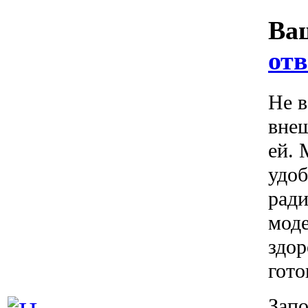
Ва
отв
Не в
внеш
ей.
удоб
ради
моде
здор
гото
Запо