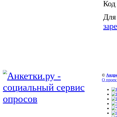
Код
Для
зар
©
Андр
О проек