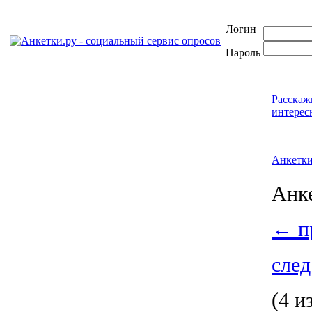
Логин
Пароль
Расскаж
интерес
Анкетк
Анк
←
пр
след
(4 и