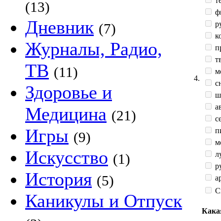
те
(13)
ф
Дневник
р
(7)
к
Журналы, Радио,
п
тв
ТВ
(11)
м
4.
сн
Здоровье и
ш
а
Медицина
(21)
с
Игры
п
(9)
мо
Искусство
л
(1)
ру
История
(5)
ар
С
Каникулы и Отпуск
Кака