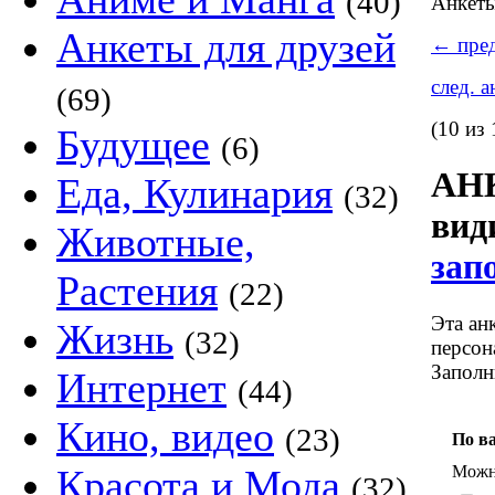
(40)
Анкет
Анкеты для друзей
←
пред
след. 
(69)
(10 из 
Будущее
(6)
АНК
Еда, Кулинария
(32)
ви
Животные,
зап
Растения
(22)
Эта ан
Жизнь
(32)
персон
Заполн
Интернет
(44)
Кино, видео
(23)
По в
Можно
Красота и Мода
(32)