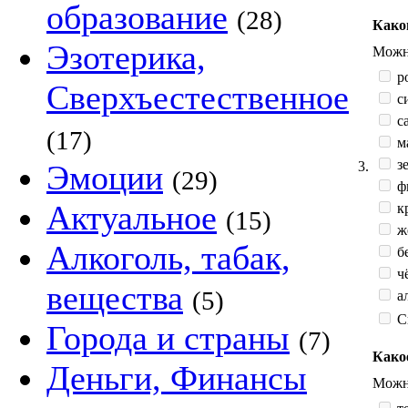
образование
(28)
Како
Эзотерика,
Можно
р
Сверхъестественное
с
са
(17)
м
зе
3.
Эмоции
(29)
ф
Актуальное
к
(15)
жё
Алкоголь, табак,
б
ч
вещества
(5)
а
С
Города и страны
(7)
Како
Деньги, Финансы
Можно