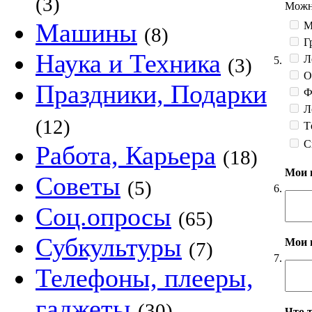
(3)
Можно
Машины
М
(8)
Гр
Наука и Техника
Л
5.
(3)
О
Праздники, Подарки
Фе
Л
(12)
Тё
С
Работа, Карьера
(18)
Мои 
Советы
(5)
6.
Соц.опросы
(65)
Субкультуры
Мои 
(7)
7.
Телефоны, плееры,
гаджеты
(30)
Что 