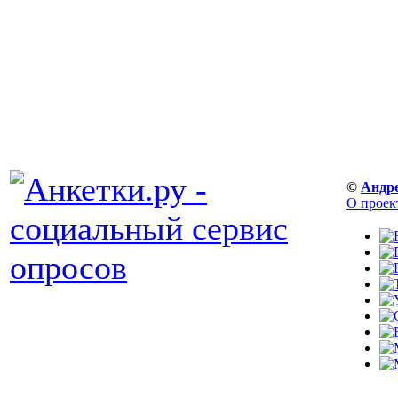
©
Андр
О проек