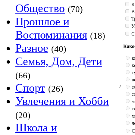
К
Общество
(70)
В
Прошлое и
Т
У
Воспоминания
(18)
С
Разное
Како
(40)
Семья, Дом, Дети
к
к
т
(66)
в
Спорт
(26)
2.
е
с
Увлечения и Хобби
м
т
(20)
х
л
Школа и
С