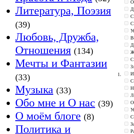
О
Литература, Поэзия
Д
С
(39)
С
У
Любовь, Дружба,
В
Д
Отношения
(134)
Ж
С
Мечты и Фантазии
З
И
1.
(33)
С
Музыка
Н
(33)
Л
Обо мне и О нас
(39)
О
Ув
О моём блоге
(8)
С
З
Политика и
Р