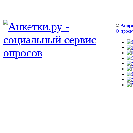
©
Андр
О проек