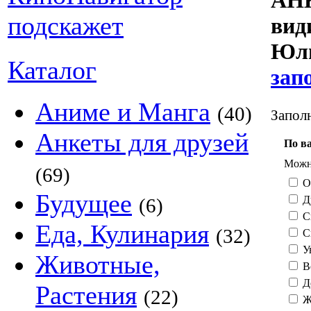
АНК
ви
Юли
Каталог
зап
Аниме и Манга
(40)
Заполн
Анкеты для друзей
По в
Можно
(69)
О
Будущее
Д
(6)
С
Еда, Кулинария
(32)
С
У
Животные,
В
Д
Растения
(22)
Ж