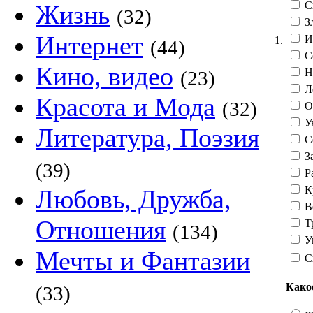
С
Жизнь
(32)
З
Интернет
И
1.
(44)
С
Кино, видео
Н
(23)
Л
Красота и Мода
(32)
О
Ув
Литература, Поэзия
С
З
(39)
Р
К
Любовь, Дружба,
В
Отношения
Т
(134)
У
Мечты и Фантазии
С
Како
(33)