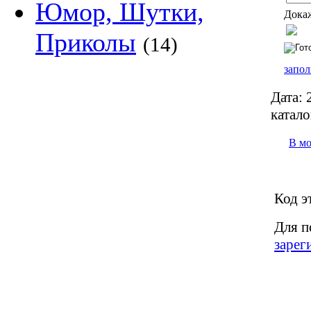
Юмор, Шутки,
Докаж
Приколы
(14)
запол
Дата:
2
катало
В м
Код э
Для п
зарег