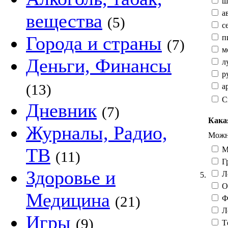
ш
а
вещества
(5)
с
Города и страны
п
(7)
мо
Деньги, Финансы
л
ру
(13)
ар
С
Дневник
(7)
Кака
Журналы, Радио,
Можно
ТВ
М
(11)
Гр
Здоровье и
Л
5.
О
Медицина
(21)
Фе
Л
Игры
(9)
Тё