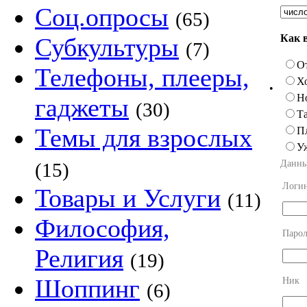
Соц.опросы
(65)
Как 
Субкультуры
(7)
О
Телефоны, плееры,
Х
•
Н
гаджеты
(30)
Та
Темы для взрослых
П
У
Данны
(15)
Логи
Товары и Услуги
(11)
Философия,
Парол
Религия
(19)
Шоппинг
Ник
(6)