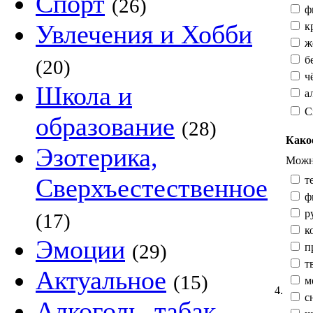
Спорт
(26)
ф
Увлечения и Хобби
к
жё
б
(20)
ч
Школа и
а
С
образование
(28)
Како
Эзотерика,
Можно
Сверхъестественное
те
ф
р
(17)
к
Эмоции
(29)
п
тв
Актуальное
(15)
м
4.
сн
Алкоголь, табак,