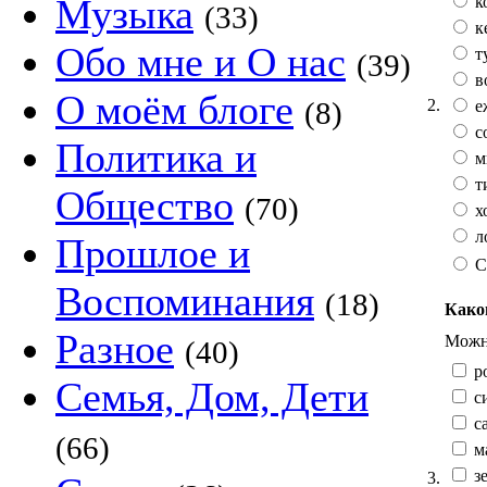
Музыка
к
(33)
к
Обо мне и О нас
т
(39)
в
О моём блоге
2.
(8)
е
с
Политика и
м
т
Общество
(70)
х
л
Прошлое и
С
Воспоминания
(18)
Како
Разное
Можно
(40)
р
Семья, Дом, Дети
с
са
(66)
м
зе
3.