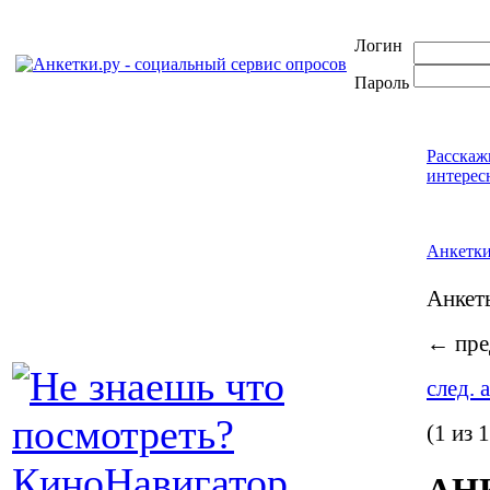
Логин
Пароль
Расскаж
интерес
Анкетк
Анке
←
пре
след. 
(1 из 