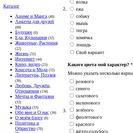
волка
Каталог
2.
ежа
собаку
Аниме и Манга
(40)
Анкеты для друзей
мышь
(69)
тигра
Будущее
(6)
хомячка
Еда, Кулинария
(32)
Животные, Растения
лошадь
(22)
Свой вариант
Жизнь
(32)
Интернет
(44)
Кино, видео
Какого цвета мой характер?
*
(23)
Красота и Мода
(32)
Можно указать несколько вариа
Литература, Поэзия
(39)
розового
Любовь, Дружба,
синего
Отношения
(134)
салатового
Мечты и Фантазии
(33)
малинового
Музыка
(33)
зелёного
3.
Обо мне и О нас
(39)
фиолетового
О моём блоге
(8)
Политика и
красного
Общество
(70)
жёлто-голубого