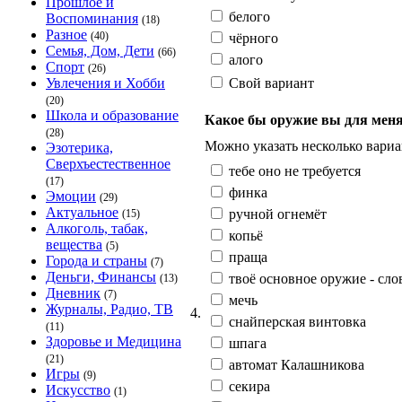
Прошлое и
белого
Воспоминания
(18)
Разное
(40)
чёрного
Семья, Дом, Дети
(66)
алого
Спорт
(26)
Свой вариант
Увлечения и Хобби
(20)
Школа и образование
Какое бы оружие вы для мен
(28)
Можно указать несколько вариа
Эзотерика,
Сверхъестественное
тебе оно не требуется
(17)
финка
Эмоции
(29)
Актуальное
ручной огнемёт
(15)
Алкоголь, табак,
копьё
вещества
(5)
праща
Города и страны
(7)
Деньги, Финансы
твоё основное оружие - сло
(13)
Дневник
(7)
мечь
Журналы, Радио, ТВ
4.
снайперская винтовка
(11)
Здоровье и Медицина
шпага
(21)
автомат Калашникова
Игры
(9)
секира
Искусство
(1)