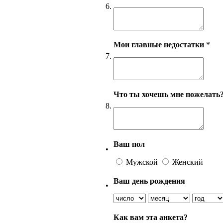
6.
Мои главные недостатки
*
7.
Что ты хочешь мне пожелать
8.
Ваш пол
•
Мужской
Женский
Ваш день рождения
•
Как вам эта анкета?