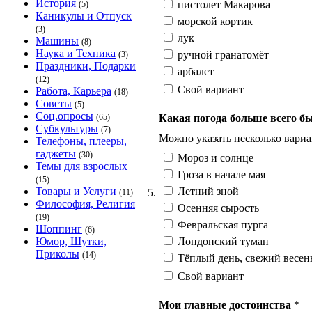
История
пистолет Макарова
(5)
Каникулы и Отпуск
морской кортик
(3)
лук
Машины
(8)
Наука и Техника
ручной гранатомёт
(3)
Праздники, Подарки
арбалет
(12)
Свой вариант
Работа, Карьера
(18)
Советы
(5)
Соц.опросы
Какая погода больше всего б
(65)
Субкультуры
(7)
Можно указать несколько вариа
Телефоны, плееры,
гаджеты
(30)
Мороз и солнце
Темы для взрослых
Гроза в начале мая
(15)
Летний зной
Товары и Услуги
5.
(11)
Философия, Религия
Осенняя сырость
(19)
Февральская пурга
Шоппинг
(6)
Лондонский туман
Юмор, Шутки,
Приколы
(14)
Тёплый день, свежий весен
Свой вариант
Мои главные достоинства
*