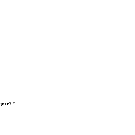
дите?
*