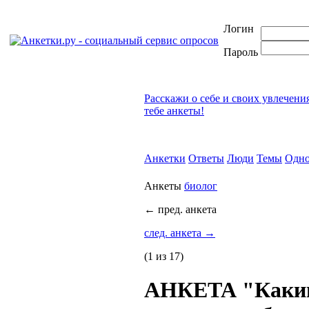
Логин
Пароль
Расскажи о себе и своих увлечени
тебе анкеты!
Анкетки
Ответы
Люди
Темы
Одно
Анкеты
биолог
←
пред. анкета
след. анкета
→
(1 из 17)
АНКЕТА "Каким