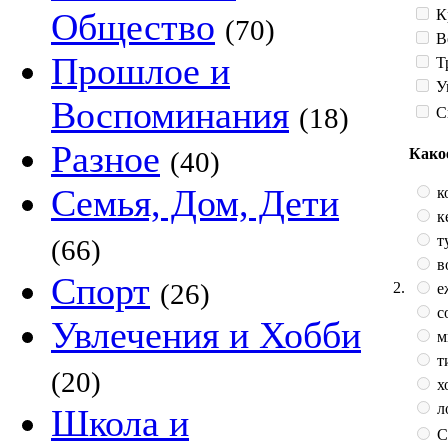
К
Общество
(70)
В
Прошлое и
Т
У
Воспоминания
(18)
С
Разное
Како
(40)
Семья, Дом, Дети
к
к
т
(66)
в
Спорт
(26)
2.
е
с
Увлечения и Хобби
м
т
(20)
х
л
Школа и
С