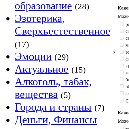
образование
(28)
Како
Эзотерика,
Можно
р
Сверхъестественное
с
са
(17)
м
зе
3.
Эмоции
(29)
ф
Актуальное
к
(15)
жё
Алкоголь, табак,
б
ч
вещества
(5)
а
С
Города и страны
(7)
Како
Деньги, Финансы
Можно