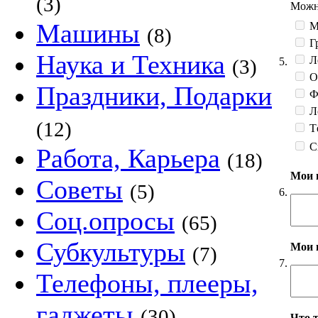
(3)
Можно
Машины
М
(8)
Гр
Наука и Техника
Л
5.
(3)
О
Праздники, Подарки
Фе
Л
(12)
Тё
С
Работа, Карьера
(18)
Мои 
Советы
(5)
6.
Соц.опросы
(65)
Субкультуры
Мои 
(7)
7.
Телефоны, плееры,
гаджеты
(30)
Что 