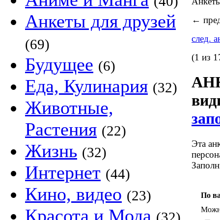
(40)
Анкет
Анкеты для друзей
←
пред
след. 
(69)
(1 из 1
Будущее
(6)
АНК
Еда, Кулинария
(32)
ви
Животные,
зап
Растения
(22)
Эта ан
Жизнь
(32)
персон
Заполн
Интернет
(44)
Кино, видео
(23)
По в
Можно
Красота и Мода
(32)