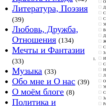
О
Литература, Поэзия
Д
С
(39)
С
У
Любовь, Дружба,
В
Д
Отношения
(134)
Ж
С
Мечты и Фантазии
З
И
1.
(33)
С
Музыка
Н
(33)
Л
Обо мне и О нас
(39)
О
Ув
О моём блоге
(8)
С
З
Политика и
Р