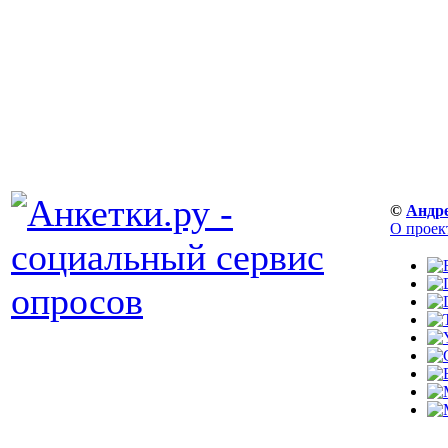
©
Андр
О проек