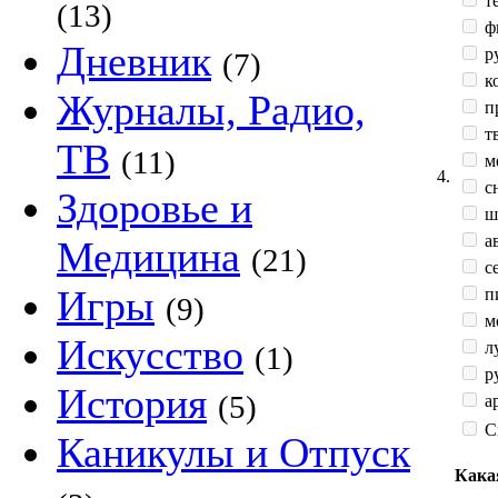
те
(13)
ф
Дневник
р
(7)
к
Журналы, Радио,
п
тв
ТВ
(11)
м
4.
сн
Здоровье и
ш
а
Медицина
(21)
с
Игры
п
(9)
мо
Искусство
л
(1)
ру
История
(5)
ар
С
Каникулы и Отпуск
Кака