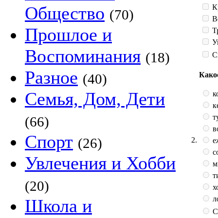
К
Общество
(70)
В
Прошлое и
Т
У
Воспоминания
(18)
С
Разное
Како
(40)
Семья, Дом, Дети
к
к
т
(66)
в
Спорт
(26)
2.
е
с
Увлечения и Хобби
м
т
(20)
х
л
Школа и
С