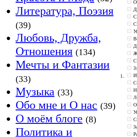
О
Литература, Поэзия
Д
С
(39)
С
У
Любовь, Дружба,
В
Д
Отношения
(134)
Ж
С
Мечты и Фантазии
З
И
1.
(33)
С
Музыка
Н
(33)
Л
Обо мне и О нас
(39)
О
Ув
О моём блоге
(8)
С
З
Политика и
Р