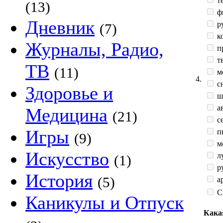
те
(13)
ф
Дневник
р
(7)
к
Журналы, Радио,
п
тв
ТВ
(11)
м
4.
сн
Здоровье и
ш
а
Медицина
(21)
с
Игры
п
(9)
мо
Искусство
л
(1)
ру
История
(5)
ар
С
Каникулы и Отпуск
Кака