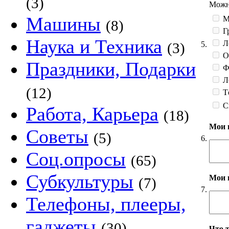
(3)
Можно
Машины
М
(8)
Гр
Наука и Техника
Л
5.
(3)
О
Праздники, Подарки
Фе
Л
(12)
Тё
С
Работа, Карьера
(18)
Мои 
Советы
(5)
6.
Соц.опросы
(65)
Субкультуры
Мои 
(7)
7.
Телефоны, плееры,
гаджеты
(30)
Что 