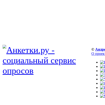
©
Андр
О проек