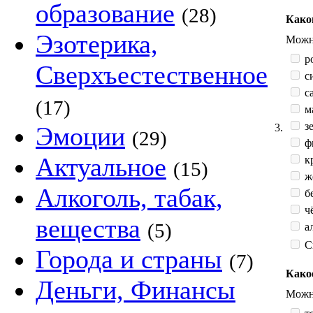
образование
(28)
Како
Эзотерика,
Можно
р
Сверхъестественное
с
са
(17)
м
зе
3.
Эмоции
(29)
ф
Актуальное
к
(15)
жё
Алкоголь, табак,
б
ч
вещества
(5)
а
С
Города и страны
(7)
Како
Деньги, Финансы
Можно