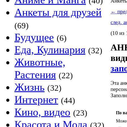
(40)
Анкет
Анкеты для друзей
←
пред
след. 
(69)
(10 из 
Будущее
(6)
АНК
Еда, Кулинария
(32)
ви
Животные,
зап
Растения
(22)
Эта ан
Жизнь
(32)
персон
Заполн
Интернет
(44)
Кино, видео
(23)
По в
Можно
Красота и Мода
(32)