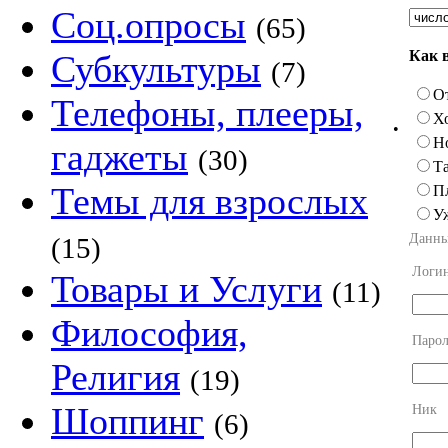
Соц.опросы
(65)
Как 
Субкультуры
(7)
О
Телефоны, плееры,
Х
•
Н
гаджеты
(30)
Та
Темы для взрослых
П
У
Данны
(15)
Логи
Товары и Услуги
(11)
Философия,
Парол
Религия
(19)
Шоппинг
Ник
(6)