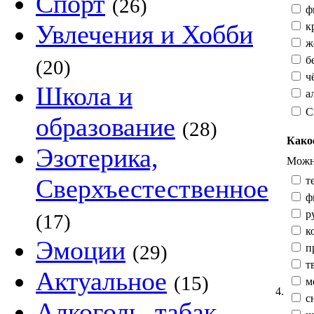
Спорт
(26)
ф
Увлечения и Хобби
к
жё
б
(20)
ч
Школа и
а
С
образование
(28)
Како
Эзотерика,
Можно
Сверхъестественное
те
ф
р
(17)
к
Эмоции
(29)
п
тв
Актуальное
(15)
м
4.
сн
Алкоголь, табак,