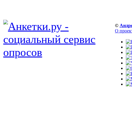
©
Андр
О проек