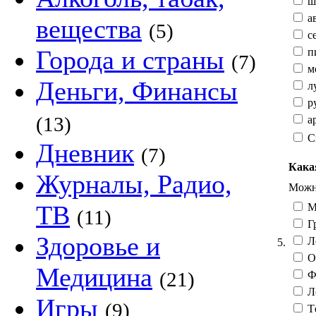
ш
а
вещества
(5)
с
Города и страны
п
(7)
мо
Деньги, Финансы
л
ру
(13)
ар
С
Дневник
(7)
Кака
Журналы, Радио,
Можно
ТВ
М
(11)
Гр
Здоровье и
Л
5.
О
Медицина
(21)
Фе
Л
Игры
(9)
Тё