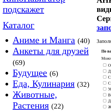
АНК
ви
Сер
Каталог
зап
Аниме и Манга
(40)
Заполн
Анкеты для друзей
По в
Можно
(69)
О
Будущее
Д
(6)
С
Еда, Кулинария
(32)
С
У
Животные,
В
Д
Растения
(22)
Ж