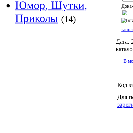
Юмор, Шутки,
Докаж
Приколы
(14)
запол
Дата:
2
катало
В м
Код э
Для п
зарег