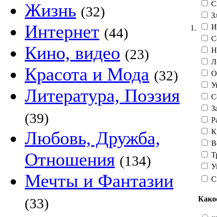
С
Жизнь
(32)
З
Интернет
И
1.
(44)
С
Кино, видео
Н
(23)
Л
Красота и Мода
(32)
О
Ув
Литература, Поэзия
С
З
(39)
Р
К
Любовь, Дружба,
В
Отношения
Т
(134)
У
Мечты и Фантазии
С
Како
(33)