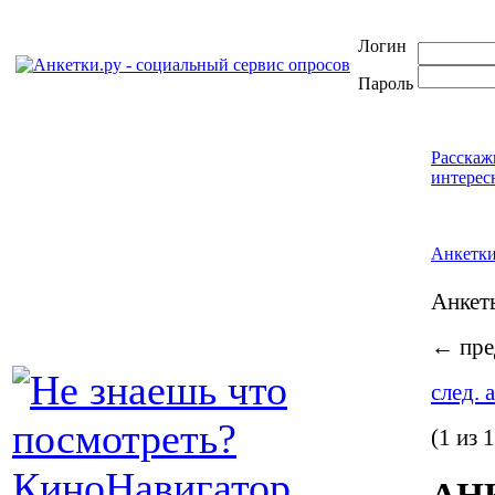
Логин
Пароль
Расскаж
интерес
Анкетк
Анке
←
пре
след. 
(1 из 