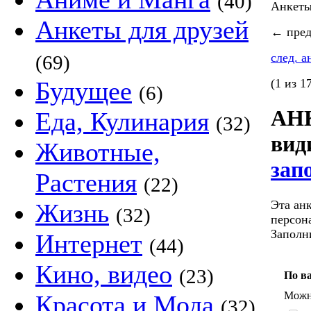
(40)
Анкет
Анкеты для друзей
←
пред
след. 
(69)
Будущее
(1 из 1
(6)
АНК
Еда, Кулинария
(32)
ви
Животные,
зап
Растения
(22)
Эта ан
Жизнь
(32)
персон
Заполн
Интернет
(44)
Кино, видео
(23)
По в
Можно
Красота и Мода
(32)