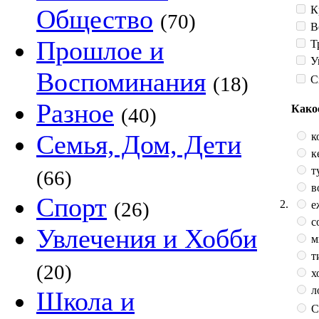
К
Общество
(70)
В
Прошлое и
Т
У
Воспоминания
(18)
С
Разное
Како
(40)
Семья, Дом, Дети
к
к
т
(66)
в
Спорт
2.
(26)
е
с
Увлечения и Хобби
м
т
(20)
х
л
Школа и
С