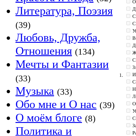
О
Литература, Поэзия
Д
С
(39)
С
У
Любовь, Дружба,
В
Д
Отношения
(134)
Ж
С
Мечты и Фантазии
З
И
1.
(33)
С
Музыка
Н
(33)
Л
Обо мне и О нас
(39)
О
Ув
О моём блоге
(8)
С
З
Политика и
Р