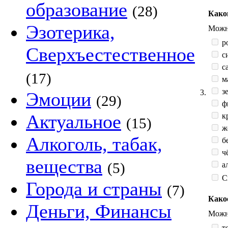
образование
(28)
Како
Эзотерика,
Можно
р
Сверхъестественное
с
са
(17)
м
зе
3.
Эмоции
(29)
ф
Актуальное
к
(15)
жё
Алкоголь, табак,
б
ч
вещества
(5)
а
С
Города и страны
(7)
Како
Деньги, Финансы
Можно
те