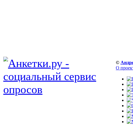
©
Андр
О проек