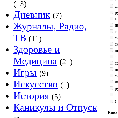
(13)
ф
Дневник
р
(7)
к
Журналы, Радио,
п
тв
ТВ
(11)
м
4.
сн
Здоровье и
ш
а
Медицина
(21)
с
Игры
п
(9)
мо
Искусство
л
(1)
ру
История
(5)
ар
С
Каникулы и Отпуск
Кака