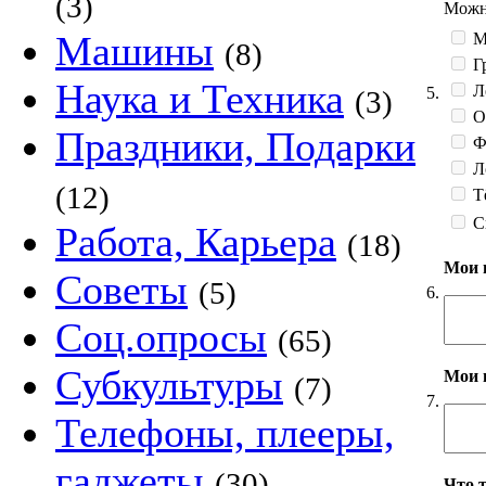
(3)
Можно
Машины
М
(8)
Гр
Наука и Техника
Л
5.
(3)
О
Праздники, Подарки
Фе
Л
(12)
Тё
С
Работа, Карьера
(18)
Мои 
Советы
(5)
6.
Соц.опросы
(65)
Субкультуры
Мои 
(7)
7.
Телефоны, плееры,
гаджеты
(30)
Что 