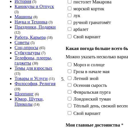
История
пистолет Макарова
(5)
Каникулы и Отпуск
морской кортик
(3)
лук
Машины
(8)
Наука и Техника
ручной гранатомёт
(3)
Праздники, Подарки
арбалет
(12)
Свой вариант
Работа, Карьера
(18)
Советы
(5)
Соц.опросы
Какая погода больше всего б
(65)
Субкультуры
(7)
Можно указать несколько вариа
Телефоны, плееры,
гаджеты
(30)
Мороз и солнце
Темы для взрослых
Гроза в начале мая
(15)
Летний зной
Товары и Услуги
5.
(11)
Философия, Религия
Осенняя сырость
(19)
Февральская пурга
Шоппинг
(6)
Лондонский туман
Юмор, Шутки,
Приколы
(14)
Тёплый день, свежий весен
Свой вариант
Мои главные достоинства
*