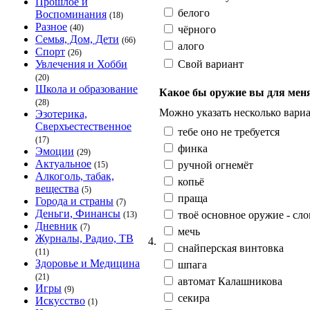
Прошлое и
белого
Воспоминания
(18)
Разное
(40)
чёрного
Семья, Дом, Дети
(66)
алого
Спорт
(26)
Свой вариант
Увлечения и Хобби
(20)
Школа и образование
Какое бы оружие вы для мен
(28)
Можно указать несколько вариа
Эзотерика,
Сверхъестественное
тебе оно не требуется
(17)
финка
Эмоции
(29)
Актуальное
ручной огнемёт
(15)
Алкоголь, табак,
копьё
вещества
(5)
праща
Города и страны
(7)
Деньги, Финансы
твоё основное оружие - сло
(13)
Дневник
(7)
мечь
Журналы, Радио, ТВ
4.
снайперская винтовка
(11)
Здоровье и Медицина
шпага
(21)
автомат Калашникова
Игры
(9)
секира
Искусство
(1)