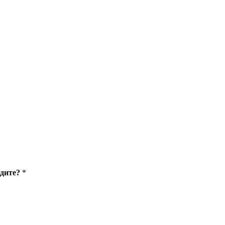
дите?
*