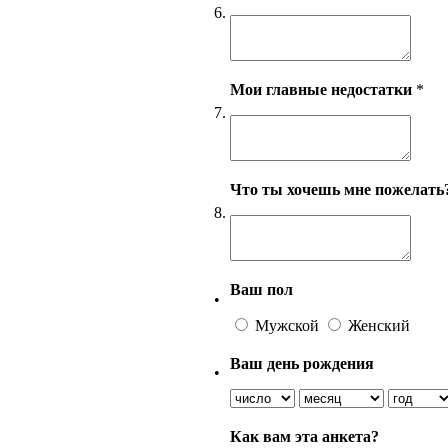
6.
Мои главные недостатки
*
7.
Что ты хочешь мне пожелать
8.
Ваш пол
•
Мужской
Женский
Ваш день рождения
•
Как вам эта анкета?