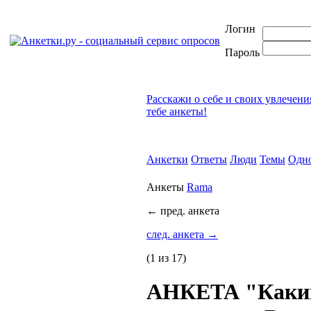
Логин
Пароль
Расскажи о себе и своих увлечени
тебе анкеты!
Анкетки
Ответы
Люди
Темы
Одн
Анкеты
Rama
←
пред. анкета
след. анкета
→
(1 из 17)
АНКЕТА "Каки