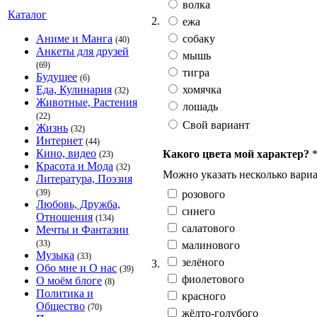
волка
Каталог
2.
ежа
собаку
Аниме и Манга
(40)
Анкеты для друзей
мышь
(69)
тигра
Будущее
(6)
хомячка
Еда, Кулинария
(32)
Животные, Растения
лошадь
(22)
Свой вариант
Жизнь
(32)
Интернет
(44)
Кино, видео
Какого цвета мой характер?
(23)
Красота и Мода
(32)
Можно указать несколько вариа
Литература, Поэзия
(39)
розового
Любовь, Дружба,
синего
Отношения
(134)
салатового
Мечты и Фантазии
(33)
малинового
Музыка
(33)
зелёного
3.
Обо мне и О нас
(39)
фиолетового
О моём блоге
(8)
Политика и
красного
Общество
(70)
жёлто-голубого