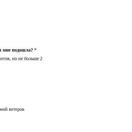
ы мне подошла?
*
нтов, но не больше 2
ний ветерок