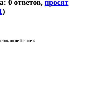
a: 0 ответов,
просят
1
)
нтов, но не больше 4