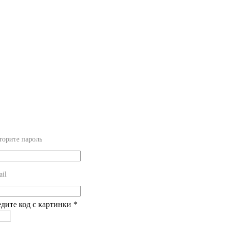
торите пароль
il
едите код с картинки
*