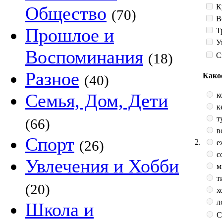
К
Общество
(70)
В
Прошлое и
Т
У
Воспоминания
(18)
С
Разное
Како
(40)
Семья, Дом, Дети
к
к
т
(66)
в
Спорт
2.
(26)
е
с
Увлечения и Хобби
м
т
(20)
х
л
Школа и
С