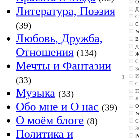
О
Литература, Поэзия
Д
С
(39)
С
У
Любовь, Дружба,
В
Д
Отношения
(134)
Ж
С
Мечты и Фантазии
З
И
1.
(33)
С
Музыка
Н
(33)
Л
Обо мне и О нас
(39)
О
Ув
О моём блоге
(8)
С
З
Политика и
Р