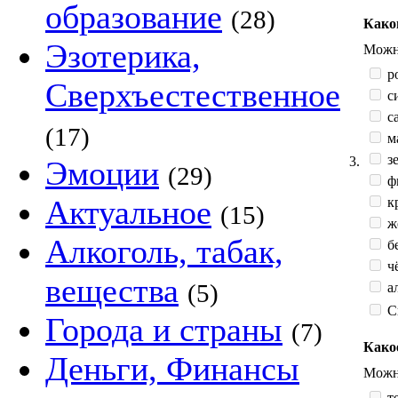
образование
(28)
Како
Эзотерика,
Можно
р
Сверхъестественное
с
са
(17)
м
зе
3.
Эмоции
(29)
ф
Актуальное
к
(15)
жё
Алкоголь, табак,
б
ч
вещества
(5)
а
С
Города и страны
(7)
Како
Деньги, Финансы
Можно
те