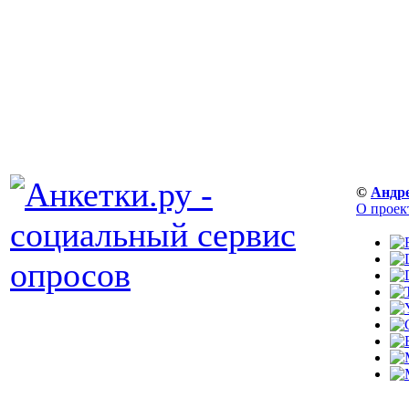
©
Андр
О проек