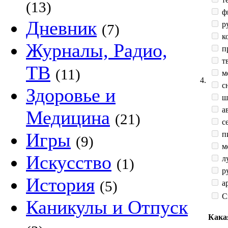
(13)
ф
Дневник
р
(7)
к
Журналы, Радио,
п
тв
ТВ
(11)
м
4.
сн
Здоровье и
ш
а
Медицина
(21)
с
Игры
п
(9)
мо
Искусство
л
(1)
ру
История
(5)
ар
С
Каникулы и Отпуск
Кака