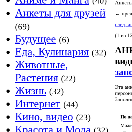
(40)
Анкет
Анкеты для друзей
←
пред
след. 
(69)
Будущее
(1 из 1
(6)
АНК
Еда, Кулинария
(32)
ви
Животные,
зап
Растения
(22)
Эта ан
Жизнь
(32)
персон
Заполн
Интернет
(44)
Кино, видео
(23)
По в
Можно
Красота и Мода
(32)