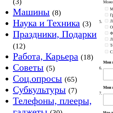
(3)
Можно
Машины
М
(8)
Гр
Наука и Техника
Л
5.
(3)
О
Праздники, Подарки
Фе
Л
(12)
Тё
С
Работа, Карьера
(18)
Мои 
Советы
(5)
6.
Соц.опросы
(65)
Субкультуры
Мои 
(7)
7.
Телефоны, плееры,
гаджеты
(30)
Что 