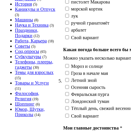
пистолет Макарова
История
(5)
морской кортик
Каникулы и Отпуск
(3)
лук
Машины
(8)
ручной гранатомёт
Наука и Техника
(3)
арбалет
Праздники,
Подарки
(12)
Свой вариант
Работа, Карьера
(18)
Советы
(5)
Какая погода больше всего бы
Соц.опросы
(65)
Субкультуры
(7)
Можно указать несколько вариант
Телефоны, плееры,
Мороз и солнце
гаджеты
(30)
Темы для взрослых
Гроза в начале мая
(15)
Летний зной
5.
Товары и Услуги
Осенняя сырость
(11)
Философия,
Февральская пурга
Религия
(19)
Лондонский туман
Шоппинг
(6)
Тёплый день, свежий весенни
Юмор, Шутки,
Приколы
(14)
Свой вариант
Мои главные достоинства
*