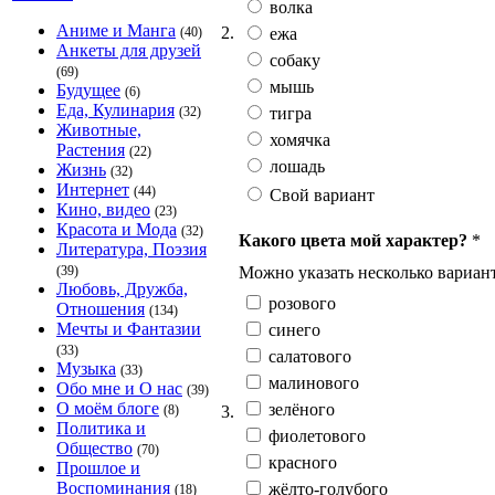
волка
Аниме и Манга
2.
ежа
(40)
Анкеты для друзей
собаку
(69)
мышь
Будущее
(6)
Еда, Кулинария
тигра
(32)
Животные,
хомячка
Растения
(22)
лошадь
Жизнь
(32)
Интернет
(44)
Свой вариант
Кино, видео
(23)
Красота и Мода
(32)
Какого цвета мой характер?
*
Литература, Поэзия
Можно указать несколько вариант
(39)
Любовь, Дружба,
розового
Отношения
(134)
Мечты и Фантазии
синего
(33)
салатового
Музыка
(33)
малинового
Обо мне и О нас
(39)
О моём блоге
зелёного
3.
(8)
Политика и
фиолетового
Общество
(70)
красного
Прошлое и
Воспоминания
жёлто-голубого
(18)