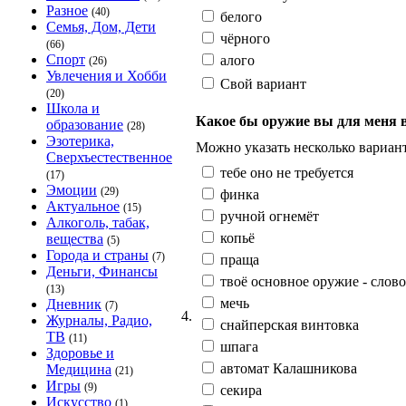
Разное
(40)
белого
Семья, Дом, Дети
чёрного
(66)
Спорт
алого
(26)
Увлечения и Хобби
Свой вариант
(20)
Школа и
Какое бы оружие вы для меня
образование
(28)
Эзотерика,
Можно указать несколько вариант
Сверхъестественное
тебе оно не требуется
(17)
Эмоции
(29)
финка
Актуальное
(15)
ручной огнемёт
Алкоголь, табак,
копьё
вещества
(5)
Города и страны
(7)
праща
Деньги, Финансы
твоё основное оружие - слово
(13)
мечь
Дневник
(7)
4.
Журналы, Радио,
снайперская винтовка
ТВ
(11)
шпага
Здоровье и
автомат Калашникова
Медицина
(21)
Игры
(9)
секира
Искусство
(1)