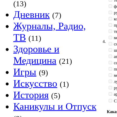
те
(13)
ф
Дневник
р
(7)
к
Журналы, Радио,
п
тв
ТВ
(11)
м
4.
сн
Здоровье и
ш
а
Медицина
(21)
с
Игры
п
(9)
мо
Искусство
л
(1)
ру
История
(5)
ар
С
Каникулы и Отпуск
Кака