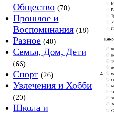
К
Общество
(70)
В
Прошлое и
Т
У
Воспоминания
(18)
С
Разное
Како
(40)
Семья, Дом, Дети
к
к
т
(66)
в
Спорт
(26)
2.
е
с
Увлечения и Хобби
м
т
(20)
х
л
Школа и
С