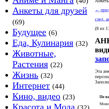
(40)
Анкет
Анкеты для друзей
←
пред
след. 
(69)
(8 из 1
Будущее
(6)
АНК
Еда, Кулинария
(32)
ви
Животные,
зап
Растения
(22)
Эта ан
Жизнь
(32)
персон
Заполн
Интернет
(44)
Кино, видео
(23)
По в
Можно
Красота и Мода
(32)