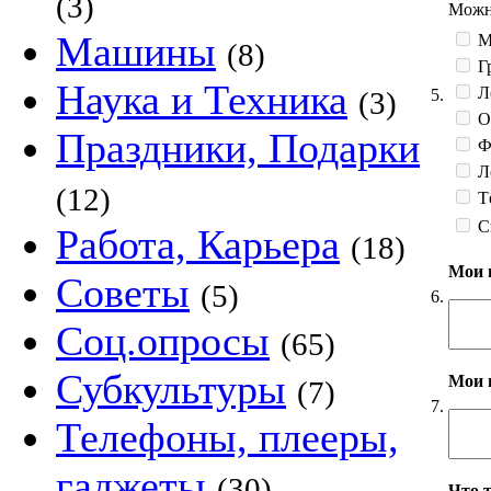
(3)
Можно
Машины
М
(8)
Гр
Наука и Техника
Л
5.
(3)
О
Праздники, Подарки
Фе
Л
(12)
Тё
С
Работа, Карьера
(18)
Мои 
Советы
(5)
6.
Соц.опросы
(65)
Субкультуры
Мои 
(7)
7.
Телефоны, плееры,
гаджеты
(30)
Что 