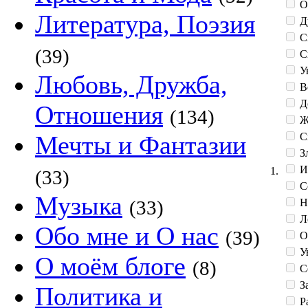
О
Литература, Поэзия
Д
С
(39)
С
У
Любовь, Дружба,
В
Д
Отношения
(134)
Ж
С
Мечты и Фантазии
З
И
1.
(33)
С
Музыка
Н
(33)
Л
Обо мне и О нас
(39)
О
Ув
О моём блоге
(8)
С
З
Политика и
Р