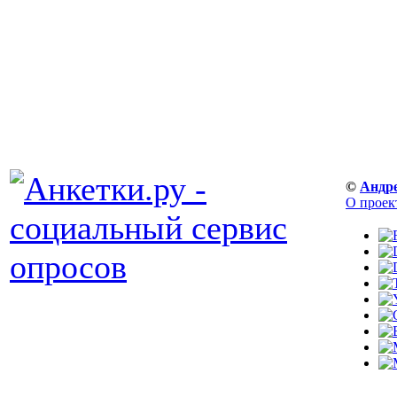
©
Андр
О проек