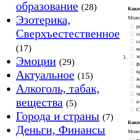
образование
(28)
Како
Эзотерика,
Можно
р
Сверхъестественное
с
са
(17)
м
зе
3.
Эмоции
(29)
ф
Актуальное
к
(15)
жё
Алкоголь, табак,
б
ч
вещества
(5)
а
С
Города и страны
(7)
Како
Деньги, Финансы
Можно