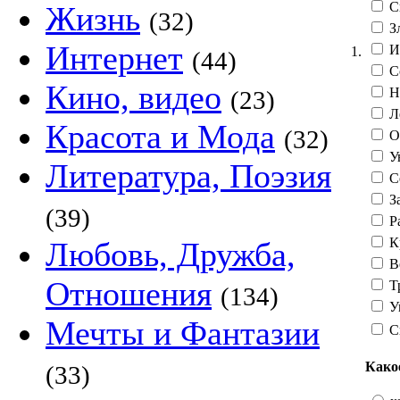
С
Жизнь
(32)
З
Интернет
И
1.
(44)
С
Кино, видео
Н
(23)
Л
Красота и Мода
(32)
О
Ув
Литература, Поэзия
С
З
(39)
Р
К
Любовь, Дружба,
В
Отношения
Т
(134)
У
Мечты и Фантазии
С
Како
(33)