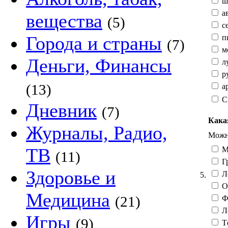
ш
а
вещества
(5)
с
Города и страны
п
(7)
мо
Деньги, Финансы
л
ру
(13)
ар
С
Дневник
(7)
Кака
Журналы, Радио,
Можно
ТВ
М
(11)
Гр
Здоровье и
Л
5.
О
Медицина
(21)
Фе
Л
Игры
(9)
Тё