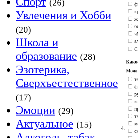
Спорт
(26)
ф
Увлечения и Хобби
к
жё
б
(20)
ч
Школа и
а
С
образование
(28)
Како
Эзотерика,
Можно
Сверхъестественное
те
ф
р
(17)
к
Эмоции
(29)
п
тв
Актуальное
(15)
м
4.
сн
Алкоголь, табак,