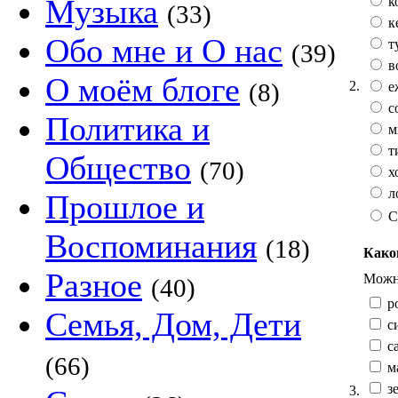
Музыка
к
(33)
к
Обо мне и О нас
т
(39)
в
О моём блоге
2.
(8)
е
с
Политика и
м
т
Общество
(70)
х
л
Прошлое и
С
Воспоминания
(18)
Како
Разное
Можно
(40)
р
Семья, Дом, Дети
с
са
(66)
м
зе
3.