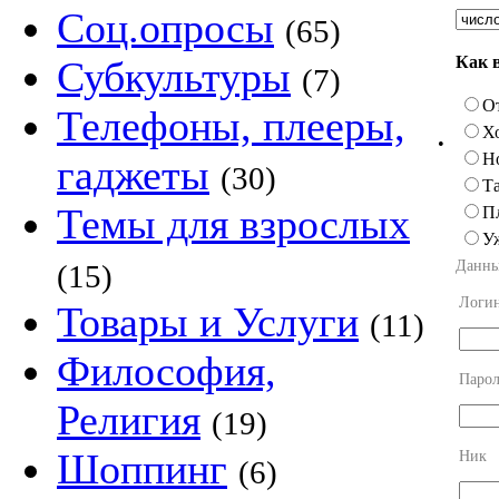
Соц.опросы
(65)
Как 
Субкультуры
(7)
О
Телефоны, плееры,
Х
•
Н
гаджеты
(30)
Та
Темы для взрослых
П
У
Данны
(15)
Логи
Товары и Услуги
(11)
Философия,
Парол
Религия
(19)
Шоппинг
Ник
(6)