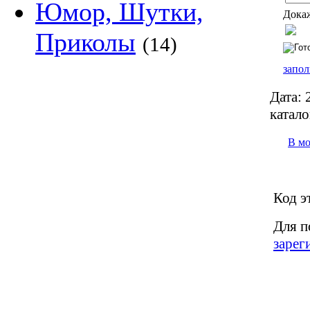
Юмор, Шутки,
Докаж
Приколы
(14)
запол
Дата:
2
катало
В м
Код э
Для п
зарег