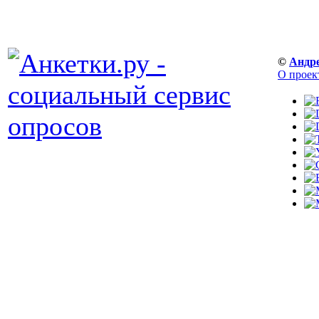
©
Андр
О проек