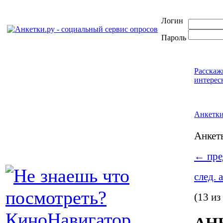
Логин
Пароль
Расскаж
интерес
Анкетк
Анке
←
пре
след. 
(13 из