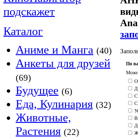
АНК
ви
Anas
Каталог
зап
Аниме и Манга
(40)
Заполн
Анкеты для друзей
По в
Можно
(69)
О
Будущее
Д
(6)
С
Еда, Кулинария
(32)
С
У
Животные,
В
Д
Растения
(22)
Ж