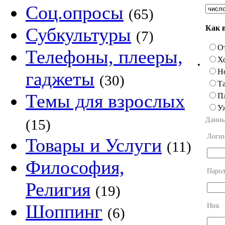
Соц.опросы
(65)
Как 
Субкультуры
(7)
О
Телефоны, плееры,
Х
•
Н
гаджеты
(30)
Та
Темы для взрослых
П
У
Данны
(15)
Логи
Товары и Услуги
(11)
Философия,
Парол
Религия
(19)
Шоппинг
Ник
(6)