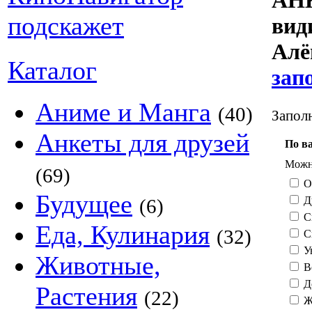
АНК
ви
Алё
Каталог
зап
Аниме и Манга
(40)
Заполн
Анкеты для друзей
По в
Можно
(69)
О
Будущее
Д
(6)
С
Еда, Кулинария
(32)
С
У
Животные,
В
Д
Растения
(22)
Ж