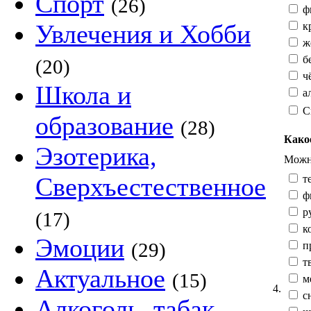
Спорт
(26)
ф
Увлечения и Хобби
к
жё
б
(20)
ч
Школа и
а
С
образование
(28)
Како
Эзотерика,
Можно
Сверхъестественное
те
ф
р
(17)
к
Эмоции
(29)
п
тв
Актуальное
(15)
м
4.
сн
Алкоголь, табак,