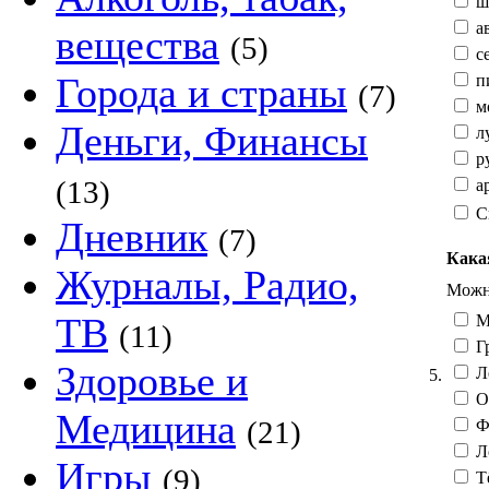
ш
а
вещества
(5)
с
Города и страны
п
(7)
мо
Деньги, Финансы
л
ру
(13)
ар
С
Дневник
(7)
Кака
Журналы, Радио,
Можно
ТВ
М
(11)
Гр
Здоровье и
Л
5.
О
Медицина
(21)
Фе
Л
Игры
(9)
Тё