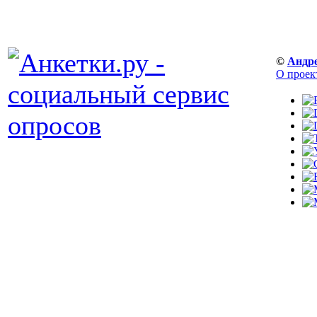
©
Андр
О проек