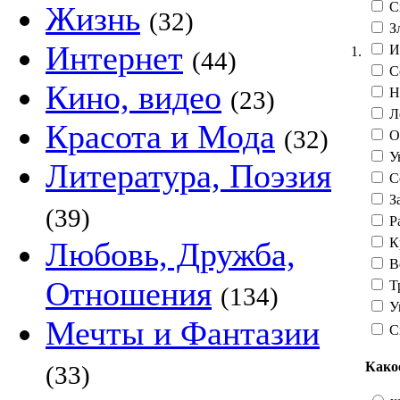
С
Жизнь
(32)
З
Интернет
И
1.
(44)
С
Кино, видео
Н
(23)
Л
Красота и Мода
(32)
О
Ув
Литература, Поэзия
С
З
(39)
Р
К
Любовь, Дружба,
В
Отношения
Т
(134)
У
Мечты и Фантазии
С
Како
(33)