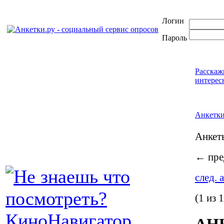
Логин
Пароль
Расскаж
интерес
Анкетк
Анке
←
пре
след. 
(1 из 