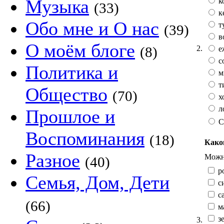
Музыка
к
(33)
к
Обо мне и О нас
т
(39)
в
О моём блоге
2.
(8)
е
с
Политика и
м
т
Общество
(70)
х
л
Прошлое и
С
Воспоминания
(18)
Како
Разное
Можно
(40)
р
Семья, Дом, Дети
с
са
(66)
м
зе
3.