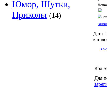
Юмор, Шутки,
Докаж
Приколы
(14)
запол
Дата:
2
катало
В м
Код э
Для п
зарег