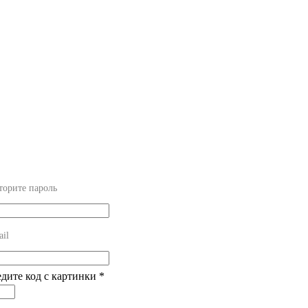
торите пароль
il
едите код с картинки
*