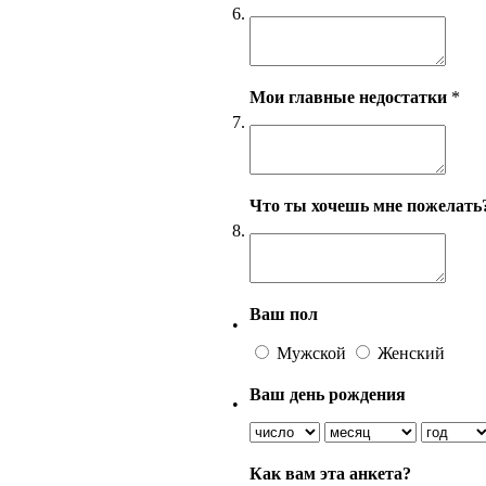
6.
Мои главные недостатки
*
7.
Что ты хочешь мне пожелать
8.
Ваш пол
•
Мужской
Женский
Ваш день рождения
•
Как вам эта анкета?