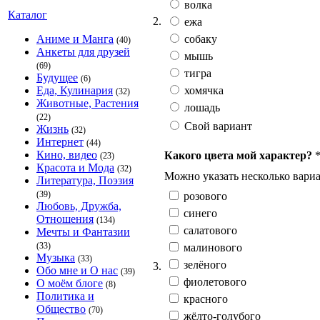
волка
Каталог
2.
ежа
собаку
Аниме и Манга
(40)
Анкеты для друзей
мышь
(69)
тигра
Будущее
(6)
хомячка
Еда, Кулинария
(32)
Животные, Растения
лошадь
(22)
Свой вариант
Жизнь
(32)
Интернет
(44)
Кино, видео
Какого цвета мой характер?
(23)
Красота и Мода
(32)
Можно указать несколько вариа
Литература, Поэзия
(39)
розового
Любовь, Дружба,
синего
Отношения
(134)
салатового
Мечты и Фантазии
(33)
малинового
Музыка
(33)
зелёного
3.
Обо мне и О нас
(39)
фиолетового
О моём блоге
(8)
Политика и
красного
Общество
(70)
жёлто-голубого