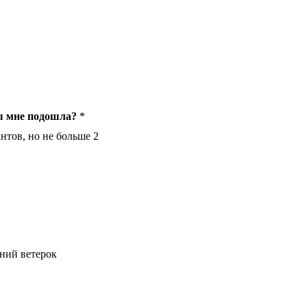
ы мне подошла?
*
нтов, но не больше 2
ний ветерок