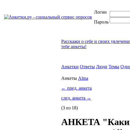
Логин
Пароль
Расскажи о себе и своих увлечени
тебе анкеты!
Анкетки
Ответы
Люди
Темы
Одн
Анкеты
Alina
←
пред. анкета
след. анкета
→
(3 из 18)
АНКЕТА "Каки