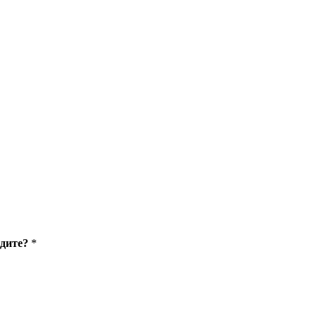
дите?
*