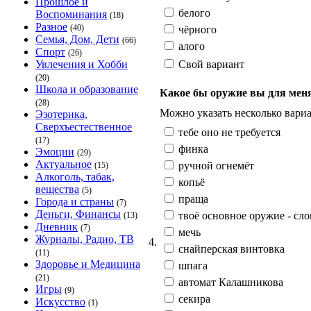
Прошлое и
белого
Воспоминания
(18)
Разное
(40)
чёрного
Семья, Дом, Дети
(66)
алого
Спорт
(26)
Свой вариант
Увлечения и Хобби
(20)
Школа и образование
Какое бы оружие вы для мен
(28)
Можно указать несколько вариа
Эзотерика,
Сверхъестественное
тебе оно не требуется
(17)
финка
Эмоции
(29)
Актуальное
ручной огнемёт
(15)
Алкоголь, табак,
копьё
вещества
(5)
праща
Города и страны
(7)
Деньги, Финансы
твоё основное оружие - сло
(13)
Дневник
(7)
мечь
Журналы, Радио, ТВ
4.
снайперская винтовка
(11)
Здоровье и Медицина
шпага
(21)
автомат Калашникова
Игры
(9)
секира
Искусство
(1)