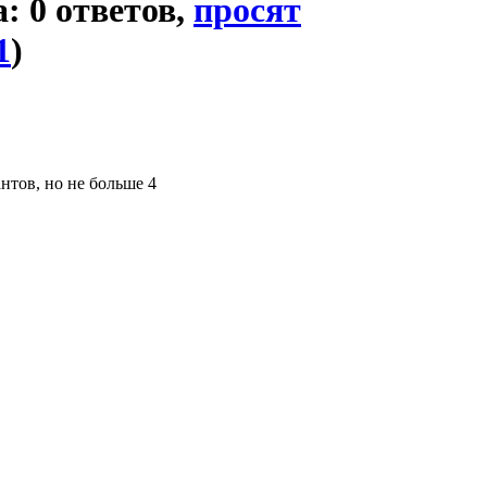
a: 0 ответов,
просят
1
)
нтов, но не больше 4