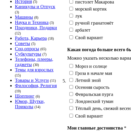
История
пистолет Макарова
(5)
Каникулы и Отпуск
морской кортик
(3)
лук
Машины
(8)
Наука и Техника
ручной гранатомёт
(3)
Праздники, Подарки
арбалет
(12)
Свой вариант
Работа, Карьера
(18)
Советы
(5)
Соц.опросы
Какая погода больше всего б
(65)
Субкультуры
(7)
Можно указать несколько вариа
Телефоны, плееры,
гаджеты
(30)
Мороз и солнце
Темы для взрослых
Гроза в начале мая
(15)
Летний зной
Товары и Услуги
5.
(11)
Философия, Религия
Осенняя сырость
(19)
Февральская пурга
Шоппинг
(6)
Лондонский туман
Юмор, Шутки,
Приколы
(14)
Тёплый день, свежий весен
Свой вариант
Мои главные достоинства
*