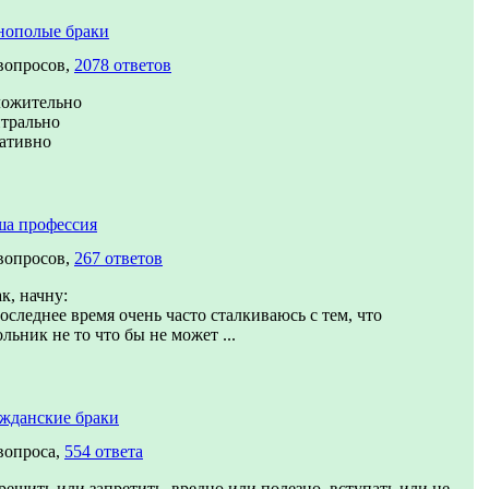
нополые браки
вопросов,
2078 ответов
ложительно
трально
ативно
ша профессия
вопросов,
267 ответов
к, начну:
оследнее время очень часто сталкиваюсь с тем, что
льник не то что бы не может ...
жданские браки
вопроса,
554 ответа
решить или запретить, вредно или полезно, вступать или не