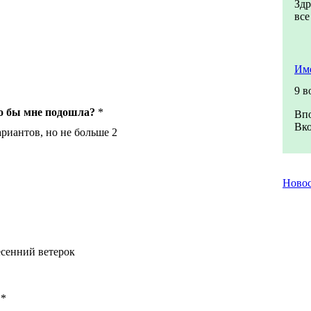
Здр
все
Име
9 в
го бы мне подошла?
*
Впо
Вко
риантов, но не больше 2
Ново
сенний ветерок
*