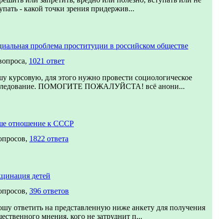
упать - какой точки зрения придержив...
иальная проблема проституции в российском обществе
вопроса,
1021 ответ
у курсовую, для этого нужно провести социологическое
следование. ПОМОГИТЕ ПОЖАЛУЙСТА! всё анони...
ше отношение к СССР
опросов,
1822 ответа
цинация детей
опросов,
396 ответов
шу ответить на представленную ниже анкету для получения
ественного мнения, кого не затруднит п...