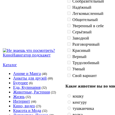
Сообразительный
Надёжный
Легкомысленный
Общительный
Уверенный в себе
Серьёзный
Заводной
Разговорчивый
Красивый
Верный
Трудолюбивый
Каталог
Умный
Аниме и Манга
(40)
Свой вариант
Анкеты для друзей
(69)
Будущее
(6)
Какое животное вы во мн
Еда, Кулинария
(32)
Животные, Растения
(22)
кошку
Жизнь
(32)
Интернет
(44)
кенгуру
Кино, видео
(23)
тушканчика
Красота и Мода
(32)
волка