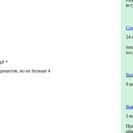
вст
Соц
24 
пиш
ис
р?
*
риантов, но не больше 4
Ва
9 в
Вак
5 в
Про
общ