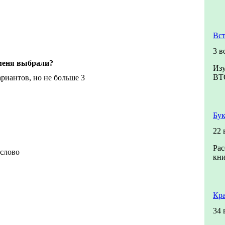
Вст
3 в
меня выбрали?
Изу
ВТ
риантов, но не больше 3
Бук
22 
Рас
 слово
кни
Кр
34 