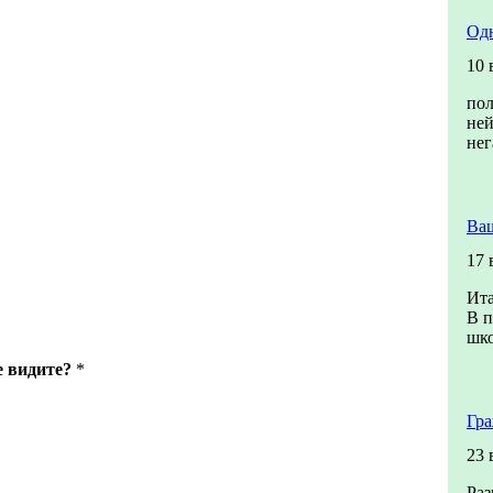
Од
10 
по
ней
нег
Ва
17 
Ита
В п
шко
е видите?
*
Гра
23 
Раз