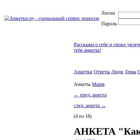
Логин
Пароль
Расскажи о себе и своих увле
тебе анкеты!
Анкетки
Ответы
Люди
Темы
Анкеты
Марія
←
пред. анкета
след. анкета
→
(4 из 18)
АНКЕТА "Как