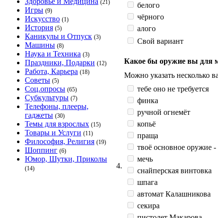
Здоровье и Медицина
(21)
белого
Игры
(9)
чёрного
Искусство
(1)
История
алого
(5)
Каникулы и Отпуск
(3)
Свой вариант
Машины
(8)
Наука и Техника
(3)
Какое бы оружие вы для 
Праздники, Подарки
(12)
Работа, Карьера
(18)
Можно указать несколько ва
Советы
(5)
тебе оно не требуется
Соц.опросы
(65)
Субкультуры
(7)
финка
Телефоны, плееры,
ручной огнемёт
гаджеты
(30)
копьё
Темы для взрослых
(15)
Товары и Услуги
(11)
праща
Философия, Религия
(19)
твоё основное оружие -
Шоппинг
(6)
мечь
Юмор, Шутки, Приколы
4.
(14)
снайперская винтовка
шпага
автомат Калашникова
секира
пистолет Макарова