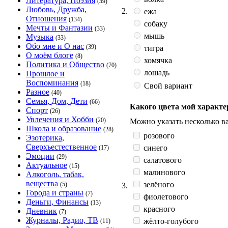
Литература, Поэзия
(39)
Любовь, Дружба,
2.
ежа
Отношения
(134)
собаку
Мечты и Фантазии
(33)
мышь
Музыка
(33)
Обо мне и О нас
(39)
тигра
О моём блоге
(8)
хомячка
Политика и Общество
(70)
лошадь
Прошлое и
Воспоминания
(18)
Свой вариант
Разное
(40)
Семья, Дом, Дети
(66)
Какого цвета мой характе
Спорт
(26)
Увлечения и Хобби
(20)
Можно указать несколько ва
Школа и образование
(28)
розового
Эзотерика,
Сверхъестественное
синего
(17)
Эмоции
(29)
салатового
Актуальное
(15)
малинового
Алкоголь, табак,
вещества
зелёного
(5)
3.
Города и страны
(7)
фиолетового
Деньги, Финансы
(13)
красного
Дневник
(7)
Журналы, Радио, ТВ
жёлто-голубого
(11)