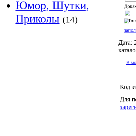
Юмор, Шутки,
Докаж
Приколы
(14)
запол
Дата:
2
катало
В м
Код э
Для п
зарег