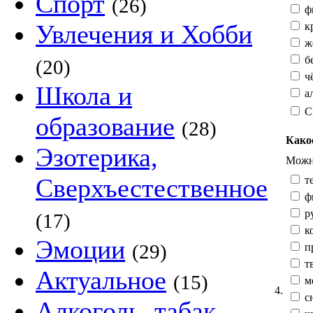
Спорт
(26)
ф
Увлечения и Хобби
к
жё
б
(20)
ч
Школа и
а
С
образование
(28)
Како
Эзотерика,
Можно
Сверхъестественное
те
ф
р
(17)
к
Эмоции
(29)
п
тв
Актуальное
(15)
м
4.
сн
Алкоголь, табак,