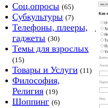
Соц.опросы
(65)
Как 
Субкультуры
(7)
О
Телефоны, плееры,
Х
•
Н
гаджеты
(30)
Та
Темы для взрослых
П
У
Данны
(15)
Логи
Товары и Услуги
(11)
Философия,
Парол
Религия
(19)
Шоппинг
Ник
(6)