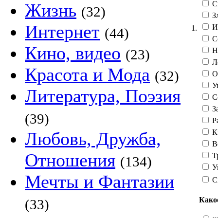
С
Жизнь
(32)
З
Интернет
И
1.
(44)
С
Кино, видео
Н
(23)
Л
Красота и Мода
(32)
О
Ув
Литература, Поэзия
С
З
(39)
Р
К
Любовь, Дружба,
В
Отношения
Т
(134)
У
Мечты и Фантазии
С
Како
(33)