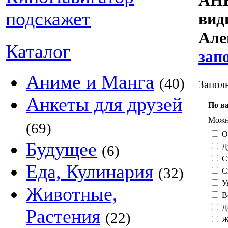
АНК
ви
Але
Каталог
зап
Аниме и Манга
(40)
Заполн
Анкеты для друзей
По в
Можно
(69)
О
Будущее
Д
(6)
С
Еда, Кулинария
(32)
С
У
Животные,
В
Д
Растения
(22)
Ж