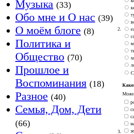
Музыка
к
(33)
к
Обо мне и О нас
т
(39)
в
О моём блоге
2.
(8)
е
с
Политика и
м
т
Общество
(70)
х
л
Прошлое и
С
Воспоминания
(18)
Како
Разное
Можно
(40)
р
Семья, Дом, Дети
с
са
(66)
м
зе
3.