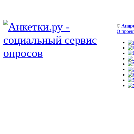
©
Андр
О проек