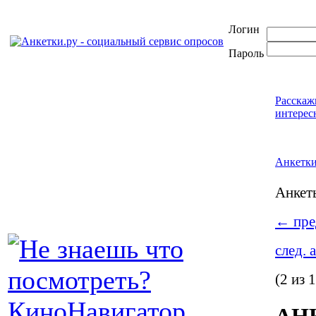
Логин
Пароль
Расскаж
интерес
Анкетк
Анке
←
пре
след. 
(2 из 