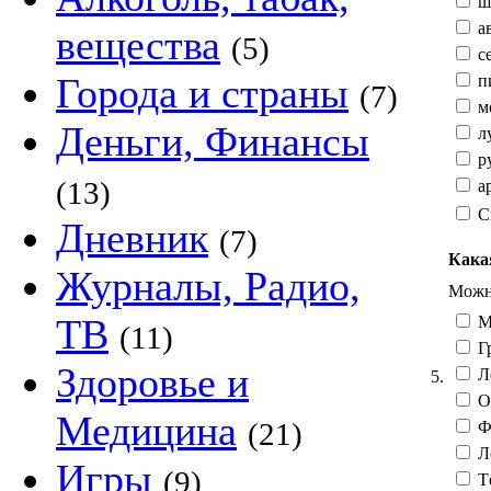
ш
а
вещества
(5)
с
Города и страны
п
(7)
мо
Деньги, Финансы
л
ру
(13)
ар
С
Дневник
(7)
Кака
Журналы, Радио,
Можно
ТВ
М
(11)
Гр
Здоровье и
Л
5.
О
Медицина
(21)
Фе
Л
Игры
(9)
Тё