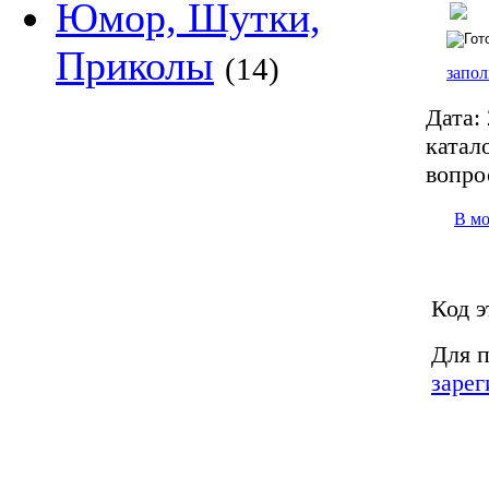
Юмор, Шутки,
Приколы
(14)
запол
Дата:
катало
вопро
В м
Код э
Для п
зарег