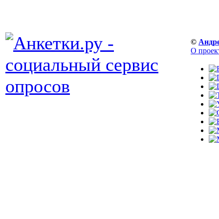
©
Андр
О проек