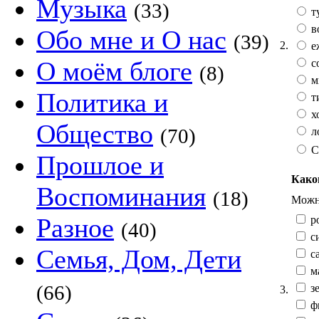
Музыка
(33)
т
в
Обо мне и О нас
(39)
2.
е
О моём блоге
с
(8)
м
Политика и
т
х
Общество
(70)
л
С
Прошлое и
Како
Воспоминания
(18)
Можно
Разное
р
(40)
с
Семья, Дом, Дети
са
м
(66)
зе
3.
ф