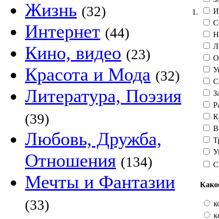
Жизнь
(32)
И
1.
С
Интернет
(44)
Н
Л
Кино, видео
(23)
О
Красота и Мода
Ув
(32)
С
Литература, Поэзия
З
Р
(39)
К
В
Любовь, Дружба,
Т
У
Отношения
(134)
С
Мечты и Фантазии
Како
(33)
к
к