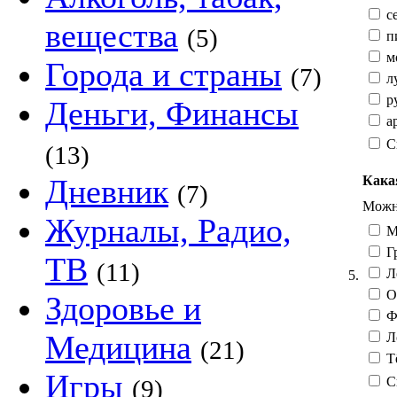
с
вещества
(5)
п
мо
Города и страны
(7)
л
ру
Деньги, Финансы
ар
С
(13)
Кака
Дневник
(7)
Можно
Журналы, Радио,
М
Гр
ТВ
(11)
Л
5.
О
Здоровье и
Фе
Медицина
Л
(21)
Тё
Игры
С
(9)