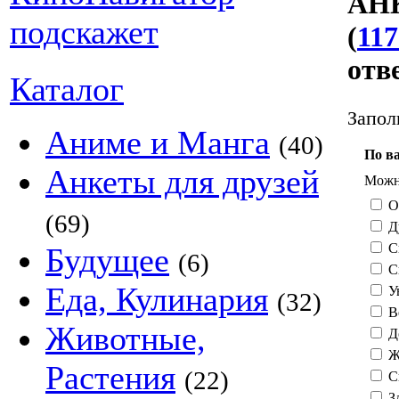
АНК
(
117
отв
Каталог
Запол
Аниме и Манга
(40)
По в
Анкеты для друзей
Можно
О
(69)
Д
С
Будущее
(6)
С
Еда, Кулинария
У
(32)
В
Животные,
Д
Ж
Растения
(22)
С
З