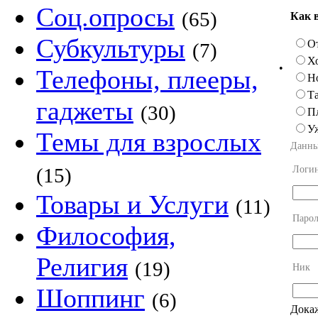
Соц.опросы
(65)
Как 
Субкультуры
О
(7)
Х
•
Телефоны, плееры,
Н
Та
гаджеты
(30)
П
У
Темы для взрослых
Данны
Логи
(15)
Товары и Услуги
(11)
Парол
Философия,
Религия
(19)
Ник
Шоппинг
(6)
Докаж