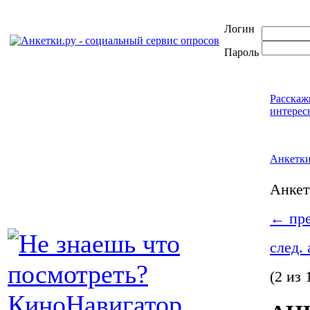
Логин
Пароль
Расскаж
интерес
Анкетк
Анке
←
пре
след.
(2 из 