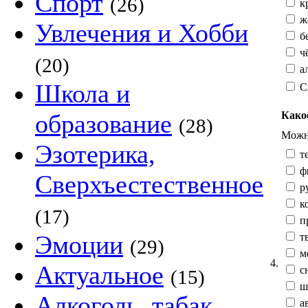
Спорт
(26)
к
жё
Увлечения и Хобби
б
ч
(20)
а
Школа и
С
Како
образование
(28)
Можно
Эзотерика,
те
ф
Сверхъестественное
р
к
(17)
п
Эмоции
тв
(29)
м
4.
Актуальное
сн
(15)
ш
Алкоголь, табак,
а