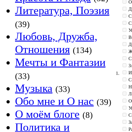
О
Литература, Поэзия
Д
С
(39)
С
У
Любовь, Дружба,
В
Д
Отношения
(134)
Ж
С
Мечты и Фантазии
З
И
1.
(33)
С
Музыка
Н
(33)
Л
Обо мне и О нас
(39)
О
Ув
О моём блоге
(8)
С
З
Политика и
Р