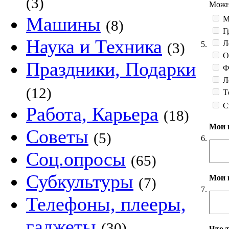
(3)
Можно
Машины
М
(8)
Гр
Наука и Техника
Л
5.
(3)
О
Праздники, Подарки
Фе
Л
(12)
Тё
С
Работа, Карьера
(18)
Мои 
Советы
(5)
6.
Соц.опросы
(65)
Субкультуры
Мои 
(7)
7.
Телефоны, плееры,
гаджеты
(30)
Что 