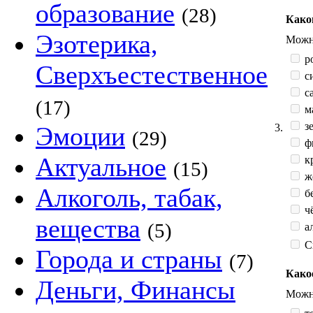
образование
(28)
Како
Эзотерика,
Можно
р
Сверхъестественное
с
са
(17)
м
зе
3.
Эмоции
(29)
ф
Актуальное
к
(15)
жё
Алкоголь, табак,
б
ч
вещества
(5)
а
С
Города и страны
(7)
Како
Деньги, Финансы
Можно