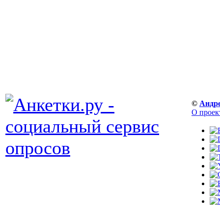
©
Андр
О проек