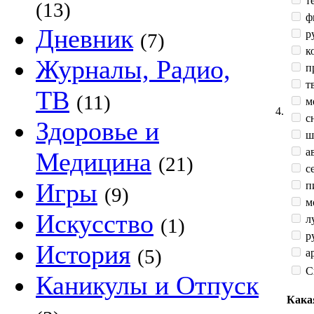
те
(13)
ф
Дневник
р
(7)
к
Журналы, Радио,
п
тв
ТВ
(11)
м
4.
сн
Здоровье и
ш
а
Медицина
(21)
с
Игры
п
(9)
мо
Искусство
л
(1)
ру
История
(5)
ар
С
Каникулы и Отпуск
Кака