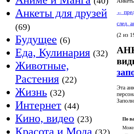
(40)
Анкет
Анкеты для друзей
←
пред
след. 
(69)
(2 из 1
Будущее
(6)
АНК
Еда, Кулинария
(32)
ви
Животные,
зап
Растения
(22)
Эта ан
Жизнь
(32)
персон
Заполн
Интернет
(44)
Кино, видео
(23)
По в
Можно
Красота и Мода
(32)