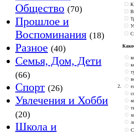
К
Общество
(70)
В
Прошлое и
Т
У
Воспоминания
(18)
С
Разное
Како
(40)
Семья, Дом, Дети
к
к
т
(66)
в
Спорт
(26)
2.
е
с
Увлечения и Хобби
м
т
(20)
х
л
Школа и
С