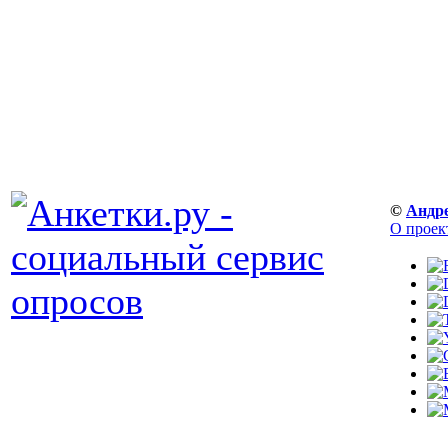
©
Андр
О проек