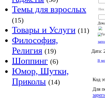
Темы для взрослых
Ник
(15)
Дока
Товары и Услуги
(11)
Философия,
запо
Религия
(19)
Дата:
2
Шоппинг
(6)
В м
Юмор, Шутки,
Приколы
Код э
(14)
Для п
зарег