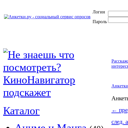
Логин
Пароль
Расскаж
интерес
Анкетк
Анке
Каталог
←
пре
след. 
Аниме и Манга