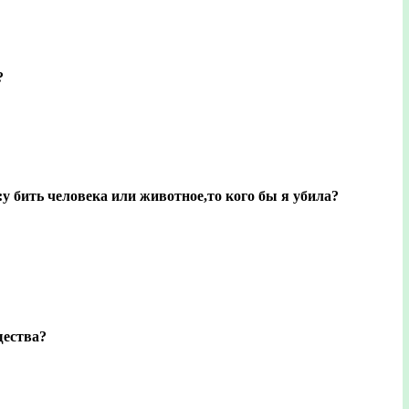
?
у бить человека или животное,то кого бы я убила?
щества?