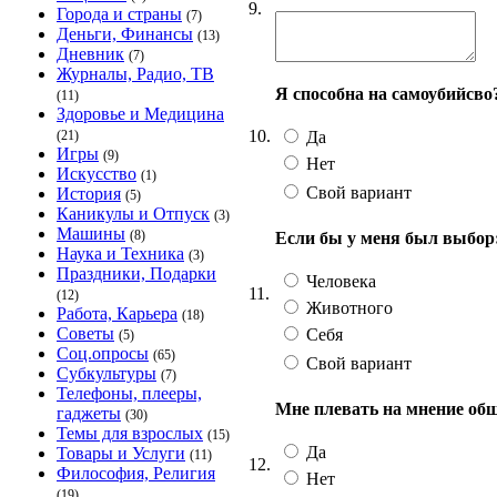
9.
Города и страны
(7)
Деньги, Финансы
(13)
Дневник
(7)
Журналы, Радио, ТВ
Я способна на самоубийсво
(11)
Здоровье и Медицина
10.
Да
(21)
Игры
(9)
Нет
Искусство
(1)
Свой вариант
История
(5)
Каникулы и Отпуск
(3)
Машины
(8)
Если бы у меня был выбор:
Наука и Техника
(3)
Праздники, Подарки
Человека
11.
(12)
Животного
Работа, Карьера
(18)
Советы
Себя
(5)
Соц.опросы
(65)
Свой вариант
Субкультуры
(7)
Телефоны, плееры,
Мне плевать на мнение об
гаджеты
(30)
Темы для взрослых
(15)
Да
Товары и Услуги
(11)
12.
Философия, Религия
Нет
(19)