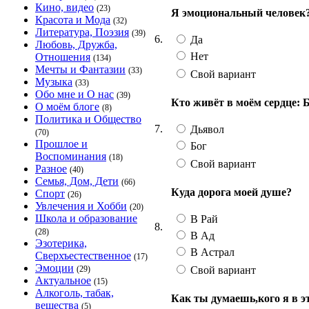
Кино, видео
(23)
Я эмоциональный человек
Красота и Мода
(32)
Литература, Поэзия
(39)
6.
Да
Любовь, Дружба,
Нет
Отношения
(134)
Мечты и Фантазии
(33)
Свой вариант
Музыка
(33)
Обо мне и О нас
(39)
Кто живёт в моём сердце: 
О моём блоге
(8)
Политика и Общество
7.
Дьявол
(70)
Прошлое и
Бог
Воспоминания
(18)
Свой вариант
Разное
(40)
Семья, Дом, Дети
(66)
Куда дорога моей душе?
Спорт
(26)
Увлечения и Хобби
(20)
Школа и образование
В Рай
8.
(28)
В Ад
Эзотерика,
В Астрал
Сверхъестественное
(17)
Эмоции
Свой вариант
(29)
Актуальное
(15)
Алкоголь, табак,
Как ты думаешь,кого я в э
вещества
(5)