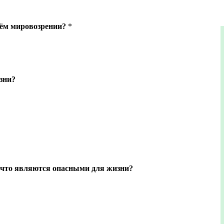
оём мировозрении?
*
зни?
и,что являются опасными для жизни?