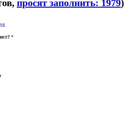
тов,
просят заполнить: 1979
)
lyn
ист?
*
?