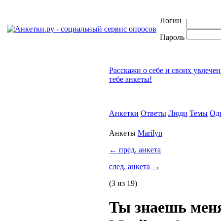
Логин
Пароль
Расскажи о себе и своих увлече
тебе анкеты!
Анкетки
Ответы
Люди
Темы
Од
Анкеты
Marilyn
←
пред. анкета
след. анкета
→
(3 из 19)
Ты знаешь мен