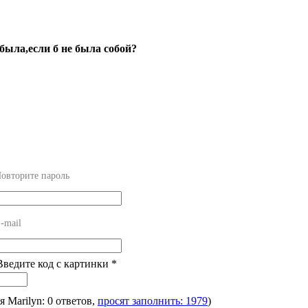
ыла,если б не была собой?
овторите пароль
-mail
Введите код с картинки
*
ля Marilyn: 0 ответов,
просят заполнить: 1979
)