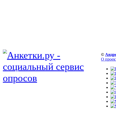
©
Андр
О проек