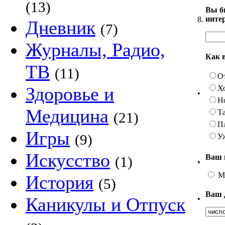
(13)
Вы б
инте
8.
Дневник
(7)
Журналы, Радио,
Как 
ТВ
(11)
О
Здоровье и
Х
•
Н
Медицина
Та
(21)
П
Игры
(9)
У
Искусство
Ваш 
(1)
•
М
История
(5)
Ваш 
Каникулы и Отпуск
•