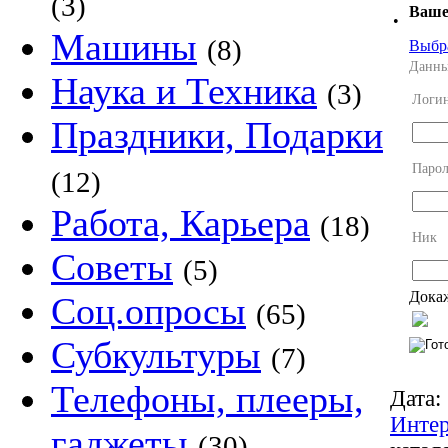
(3)
Ваше
•
Машины
(8)
Выбр
Данны
Наука и Техника
(3)
Логи
Праздники, Подарки
Парол
(12)
Работа, Карьера
(18)
Ник
Советы
(5)
Докаж
Соц.опросы
(65)
Субкультуры
(7)
Телефоны, плееры,
Дата:
Интер
гаджеты
(30)