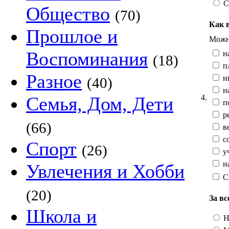
С
Общество
(70)
Как 
Прошлое и
Можно
Воспоминания
на
(18)
п
Разное
иг
(40)
н
4.
Семья, Дом, Дети
п
ре
(66)
ве
со
Спорт
(26)
уч
на
Увлечения и Хобби
С
(20)
За вс
Школа и
Н