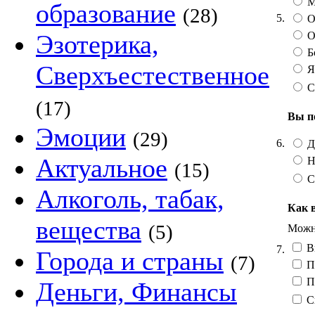
М
образование
(28)
5.
О
О
Эзотерика,
Б
Сверхъестественное
Я 
С
(17)
Вы п
Эмоции
(29)
6.
Д
Актуальное
Н
(15)
С
Алкоголь, табак,
Как 
вещества
(5)
Можно
Вы
7.
Города и страны
(7)
П
Пе
Деньги, Финансы
С