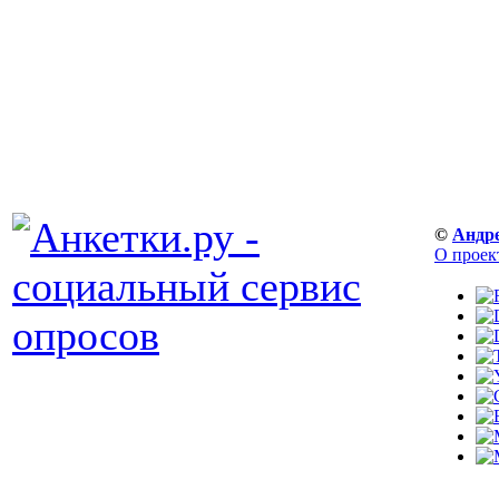
©
Андр
О проек