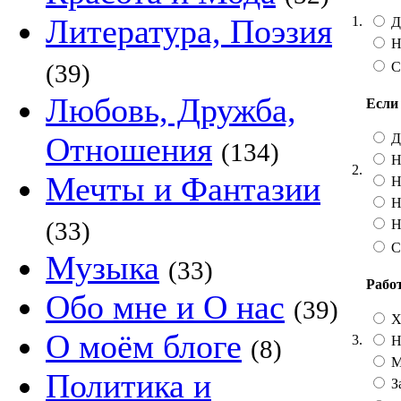
Литература, Поэзия
1.
Д
Н
С
(39)
Любовь, Дружба,
Если
Да
Отношения
(134)
Н
2.
Мечты и Фантазии
Не
Н
Не
(33)
С
Музыка
(33)
Работ
Обо мне и О нас
(39)
Х
О моём блоге
3.
Н
(8)
М
Политика и
За