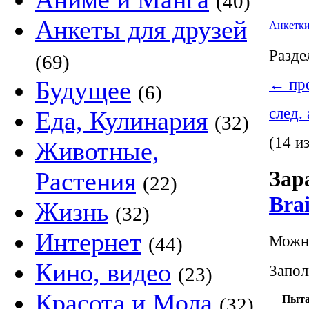
(40)
Анкеты для друзей
Анкетк
Разде
(69)
Будущее
←
пре
(6)
след.
Еда, Кулинария
(32)
(14 и
Животные,
Зар
Растения
(22)
Bra
Жизнь
(32)
Интернет
Можно
(44)
Кино, видео
Запол
(23)
Красота и Мода
Пыта
(32)