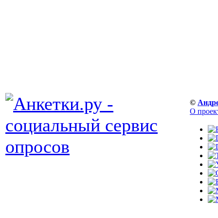
©
Андр
О проек