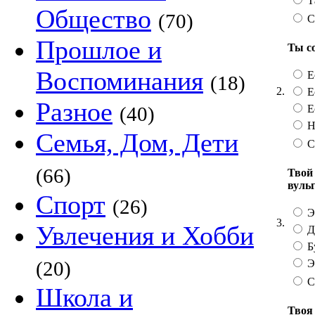
Та
Общество
(70)
С
Прошлое и
Ты с
Воспоминания
Ес
(18)
2.
Ес
Разное
Ес
(40)
Н
Семья, Дом, Дети
С
(66)
Твой 
вульг
Спорт
(26)
Э
3.
Увлечения и Хобби
До
Бу
Э
(20)
С
Школа и
Твоя 