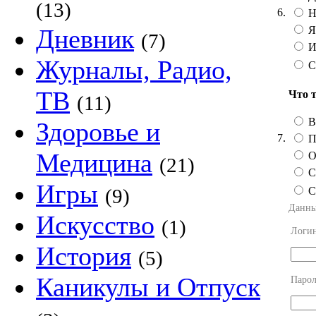
(13)
6.
Не
Я
Дневник
(7)
И
Журналы, Радио,
С
ТВ
Что 
(11)
В
Здоровье и
7.
П
Медицина
О
(21)
С
Игры
С
(9)
Данны
Искусство
(1)
Логи
История
(5)
Каникулы и Отпуск
Парол