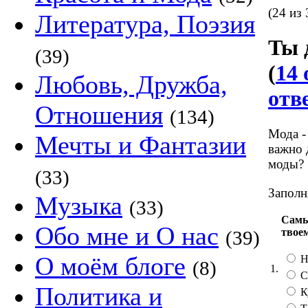
(24 из 
Литература, Поэзия
Ты 
(39)
(
14 
Любовь, Дружба,
отв
Отношения
(134)
Мода -
Мечты и Фантазии
важно 
моды?
(33)
Заполн
Музыка
(33)
Самы
Обо мне и О нас
твое
(39)
О моём блоге
Не
(8)
1.
С
Политика и
Ку