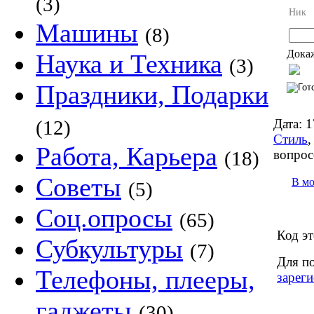
(3)
Ник
Машины
(8)
Докаж
Наука и Техника
(3)
Праздники, Подарки
Дата:
1
(12)
Стиль
Работа, Карьера
вопрос
(18)
Советы
В м
(5)
Соц.опросы
(65)
Код эт
Субкультуры
(7)
Для п
Телефоны, плееры,
зареги
гаджеты
(30)