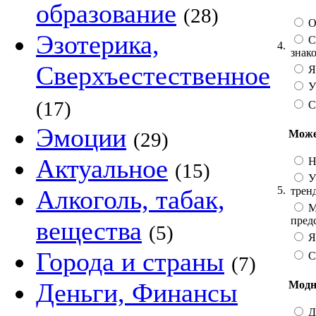
образование
(28)
Оч
Эзотерика,
Cт
4.
знак
Сверхъестественное
Я 
У 
(17)
С
Эмоции
Може
(29)
Актуальное
Не
(15)
У 
5.
трен
Алкоголь, табак,
М
пред
вещества
(5)
Я 
Города и страны
С
(7)
Деньги, Финансы
Модн
Д