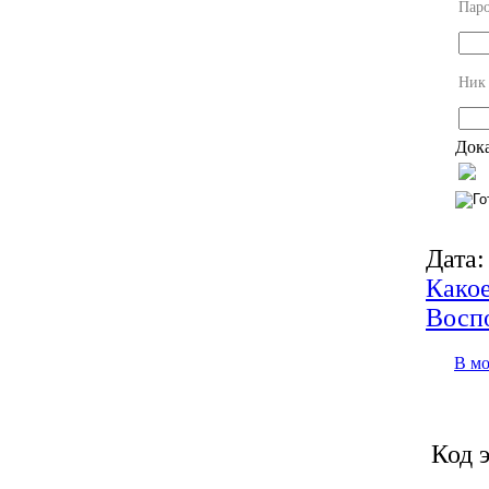
Пар
Ник
Дока
Дата:
Какое
Восп
В м
Код 