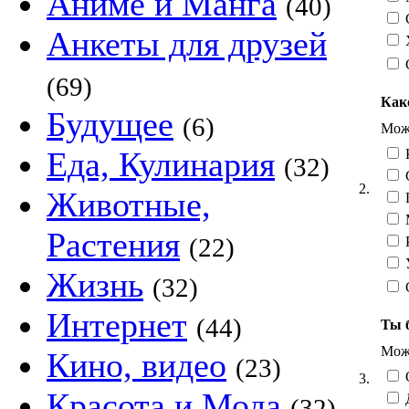
Аниме и Манга
(40)
С
Анкеты для друзей
(69)
Как
Будущее
(6)
Можн
Еда, Кулинария
(32)
2.
Животные,
Растения
(22)
У
Жизнь
(32)
Интернет
(44)
Ты 
Можн
Кино, видео
(23)
О
3.
Красота и Мода
Д
(32)