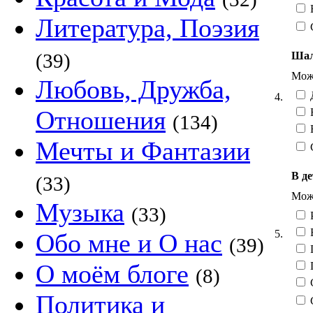
Н
Литература, Поэзия
Шал
(39)
Можн
Любовь, Дружба,
Д
4.
Отношения
Н
(134)
Н
Мечты и Фантазии
В де
(33)
Можн
Музыка
(33)
Р
5.
Обо мне и О нас
(39)
О моём блоге
П
(8)
С
Политика и