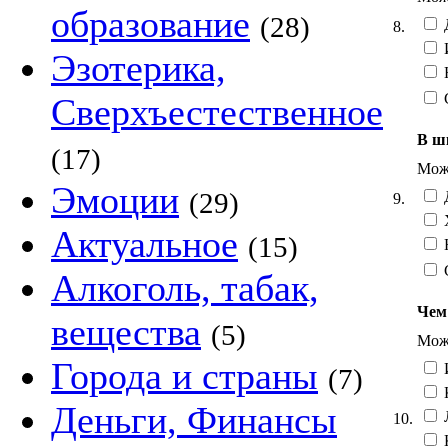
образование
(28)
Д
8.
И
Эзотерика,
Сверхъестественное
В ш
(17)
Можн
Эмоции
(29)
Д
9.
Х
Актуальное
(15)
Н
Алкоголь, табак,
Чем
вещества
(5)
Можн
Города и страны
(7)
К
Деньги, Финансы
10.
К