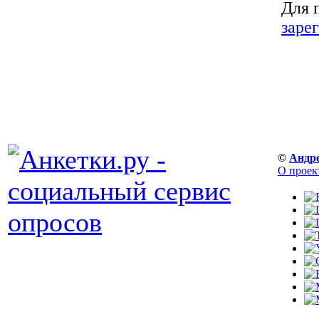
Для 
заре
©
Андр
О проек