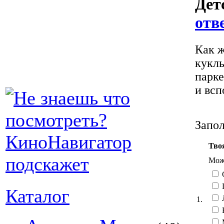
Дет
отв
Как ж
куклы
парке
и всп
Запол
Тво
Можн
Каталог
1.