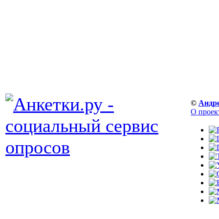
©
Андр
О проек