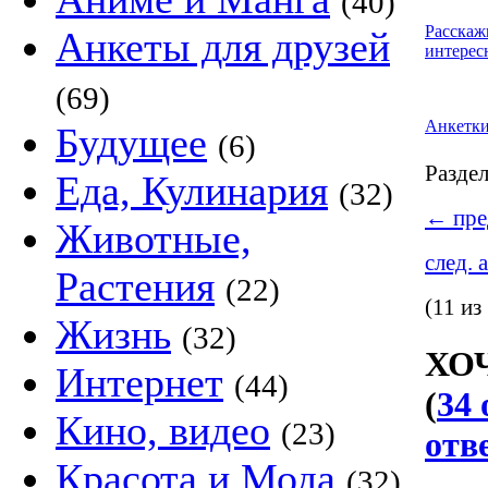
(40)
Расскаж
Анкеты для друзей
интерес
(69)
Анкетк
Будущее
(6)
Разде
Еда, Кулинария
(32)
←
пре
Животные,
след. 
Растения
(22)
(11 из
Жизнь
(32)
ХО
Интернет
(44)
(
34 
Кино, видео
(23)
отв
Красота и Мода
(32)