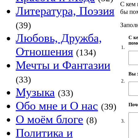
С кем 
Литература, Поэзия
бы по
(39)
Заполн
Любовь, Дружба,
С к
пом
1.
Отношения
(134)
Мечты и Фантазии
Вы 
(33)
2.
Музыка
(33)
Обо мне и О нас
(39)
Поч
О моём блоге
(8)
3.
Политика и