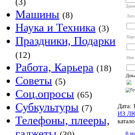
(3)
Данн
Машины
(8)
Лог
Наука и Техника
(3)
Праздники, Подарки
Пар
(12)
Ник
Работа, Карьера
(18)
Дока
Советы
(5)
Соц.опросы
(65)
Субкультуры
Дата:
1
(7)
ИЗ Л
Телефоны, плееры,
катало
гаджеты
(30)
В м