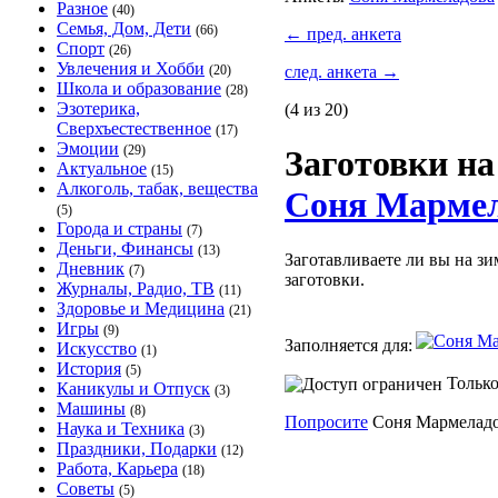
Разное
(40)
Семья, Дом, Дети
(66)
←
пред. анкета
Спорт
(26)
Увлечения и Хобби
(20)
след. анкета
→
Школа и образование
(28)
Эзотерика,
(4 из 20)
Сверхъестественное
(17)
Эмоции
(29)
Заготовки н
Актуальное
(15)
Алкоголь, табак, вещества
Соня Мармел
(5)
Города и страны
(7)
Деньги, Финансы
(13)
Заготавливаете ли вы на зи
Дневник
(7)
заготовки.
Журналы, Радио, ТВ
(11)
Здоровье и Медицина
(21)
Игры
(9)
Заполняется для:
Искусство
(1)
История
(5)
Только
Каникулы и Отпуск
(3)
Машины
(8)
Попросите
Соня Мармеладов
Наука и Техника
(3)
Праздники, Подарки
(12)
Работа, Карьера
(18)
Советы
(5)