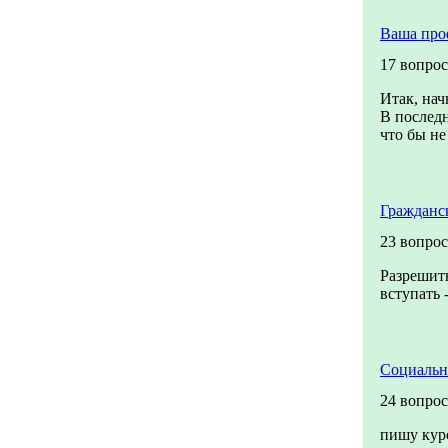
Ваша про
17 вопро
Итак, нач
В последн
что бы не 
Гражданс
23 вопрос
Разрешить
вступать 
Социальн
24 вопрос
пишу кур