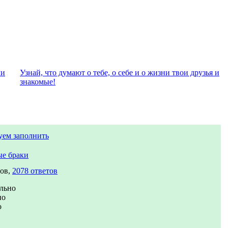
ли
Узнай, что думают о тебе, о себе и о жизни твои друзья и
знакомые!
уем заполнить
е браки
сов,
2078 ответов
льно
но
о