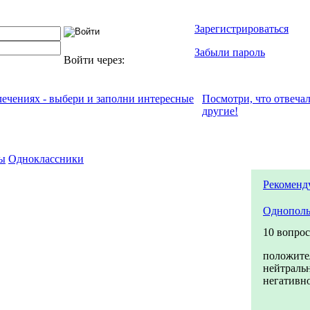
Зарегистрироваться
Забыли пароль
Войти через:
лечениях - выбери и заполни интересные
Посмотри, что отвeча
другие!
ы
Одноклассники
Рекоменд
Однополы
10 вопро
положите
нейтраль
негативн