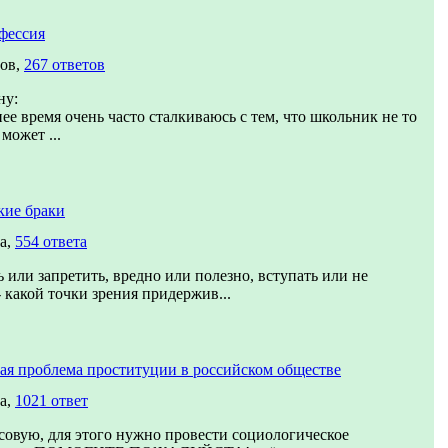
фессия
сов,
267 ответов
ну:
ее время очень часто сталкиваюсь с тем, что школьник не то
может ...
кие браки
а,
554 ответа
 или запретить, вредно или полезно, вступать или не
- какой точки зрения придержив...
ая проблема проституции в российском обществе
а,
1021 ответ
совую, для этого нужно провести социологическое