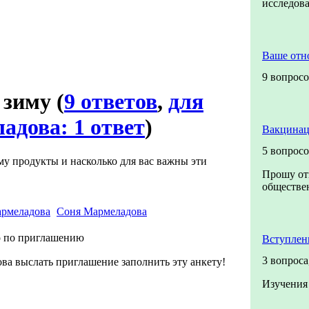
исследо
Ваше отн
9 вопрос
а зиму
(
9 ответов
,
для
адова: 1 ответ
)
Вакцинац
5 вопрос
му продукты и насколько для вас важны эти
Прошу от
обществен
Соня Мармеладова
 по приглашению
Вступлен
3 вопроса
а выслать приглашение заполнить эту анкету!
Изучения