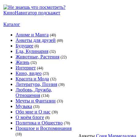
Каталог
Аниме и Манга
(40)
Анкеты для друзей
(69)
Будущее
(6)
Еда, Кулинария
(32)
Животные, Растения
(22)
Жизнь
(32)
Интернет
(44)
Кино, видео
(23)
Красота и Мода
(32)
Литература, Поэзия
(39)
Любовь, Дружба,
Отношения
(134)
Мечты и Фантазии
(33)
Музыка
(33)
Обо мне и О нас
(39)
О моём блоге
(8)
Политика и Общество
(70)
Прошлое и Воспоминания
(18)
Анкеты
Соня Мармеладова