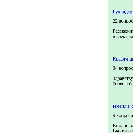
Букридер
22 вопрос
Расскажит
в электро
Крафт-па
34 вопрос
Здравству
более и б
Имейл в 
9 вопрос
Вполне в
Вконтакте