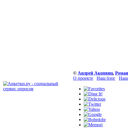
©
Андрей Акопянц
,
Роман
О проекте
Наш блог
Наше