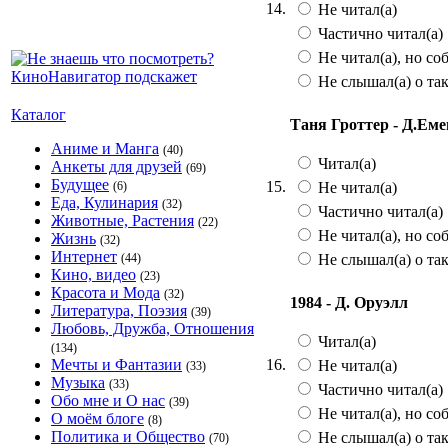
14.
Не читал(а)
Частично читал(а)
Не читал(а), но со
Не слышал(а) о та
Каталог
Таня Гроттер - Д.Еме
Аниме и Манга
(40)
Читал(а)
Анкеты для друзей
(69)
Будущее
15.
Не читал(а)
(6)
Еда, Кулинария
(32)
Частично читал(а)
Животные, Растения
(22)
Не читал(а), но со
Жизнь
(32)
Интернет
Не слышал(а) о та
(44)
Кино, видео
(23)
Красота и Мода
(32)
1984 - Д. Оруэлл
Литература, Поэзия
(39)
Любовь, Дружба, Отношения
Читал(а)
(134)
16.
Мечты и Фантазии
Не читал(а)
(33)
Музыка
(33)
Частично читал(а)
Обо мне и О нас
(39)
Не читал(а), но со
О моём блоге
(8)
Политика и Общество
Не слышал(а) о та
(70)