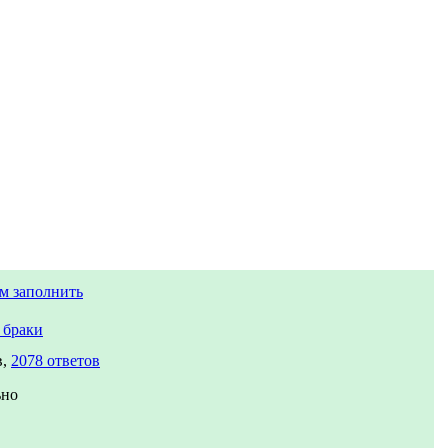
м заполнить
 браки
в,
2078 ответов
ьно