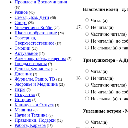
Прошлое и Воспоминания
(18)
Властелин колец - Д. 
Разное
(40)
Семья, Дом, Дети
(66)
Читал(а)
Спорт
(26)
17.
Не читал(а)
Увлечения и Хобби
(20)
Школа и образование
(28)
Частично читал(а)
Эзотерика,
Не читал(а), но со
Сверхъестественное
(17)
Не слышал(а) о та
Эмоции
(29)
Актуальное
(15)
Алкоголь, табак, вещества
(5)
Три мушкетера - А.
Города и страны
(7)
Деньги, Финансы
(13)
Читал(а)
Дневник
(7)
18.
Не читал(а)
Журналы, Радио, ТВ
(11)
Здоровье и Медицина
Частично читал(а)
(21)
Игры
(9)
Не читал(а), но со
Искусство
(1)
Не слышал(а) о та
История
(5)
Каникулы и Отпуск
(3)
Машины
(8)
Унесенные ветром - 
Наука и Техника
(3)
Праздники, Подарки
(12)
Читал(а)
Работа, Карьера
(18)