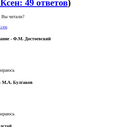
 Ксен: 49 ответов
)
г Вы читали?
Ксен
ание - Ф.М. Достоевский
бираюсь
- М.А. Булгаков
бираюсь
олстой