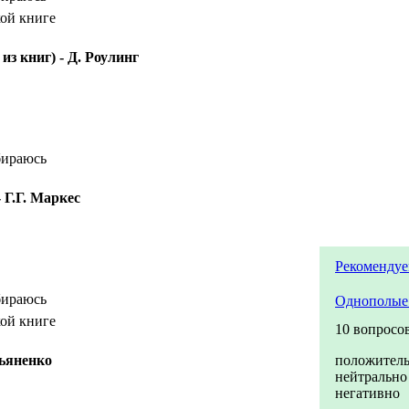
кой книге
из книг) - Д. Роулинг
бираюсь
 Г.Г. Маркес
Рекомендуе
бираюсь
Однополые
кой книге
10 вопросо
кьяненко
положител
нейтрально
негативно