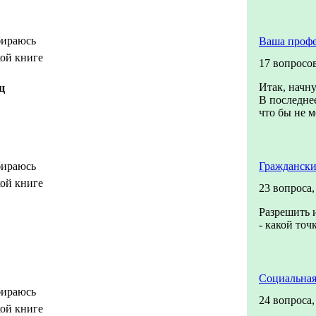
бираюсь
Ваша профе
кой книге
17 вопросо
Итак, начну
ц
В последнее
что бы не м
бираюсь
Граждански
кой книге
23 вопроса
Разрешить и
- какой точ
Социальная
бираюсь
24 вопроса
кой книге