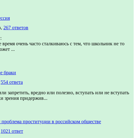
ссия
в,
267 ответов
:
 время очень часто сталкиваюсь с тем, что школьник не то
ожет ...
е браки
,
554 ответа
ли запретить, вредно или полезно, вступать или не вступать
ки зрения придержив...
 проблема проституции в российском обществе
,
1021 ответ