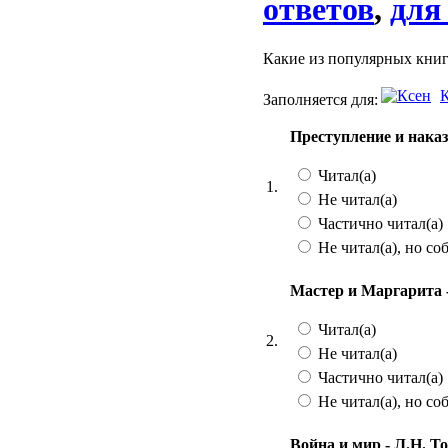
ответов
,
для
Какие из популярных кни
Заполняется для:
Преступление и наказ
Читал(а)
1.
Не читал(а)
Частично читал(а)
Не читал(а), но со
Мастер и Маргарита 
Читал(а)
2.
Не читал(а)
Частично читал(а)
Не читал(а), но со
Война и мир - Л.Н. Т