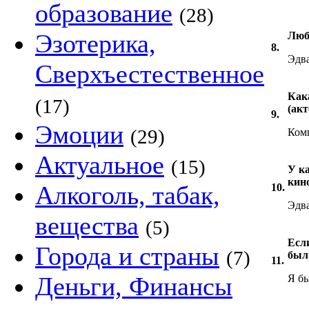
образование
(28)
Эзотерика,
Люб
8.
Эдв
Сверхъестественное
Как
(17)
(акт
9.
Эмоции
(29)
Ком
Актуальное
(15)
У к
кин
Алкоголь, табак,
10.
Эдв
вещества
(5)
Если
Города и страны
(7)
был
11.
Деньги, Финансы
Я бы