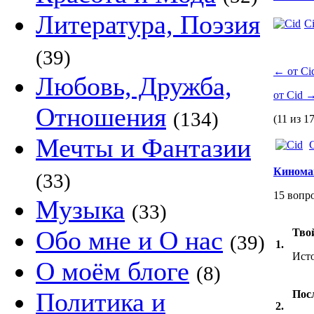
Литература, Поэзия
C
(39)
←
от Ci
Любовь, Дружба,
от Cid
Отношения
(134)
(11 из 17
Мечты и Фантазии
Кинома
(33)
15 вопр
Музыка
(33)
Обо мне и О нас
Тво
(39)
1.
Ист
О моём блоге
(8)
Политика и
Пос
2.