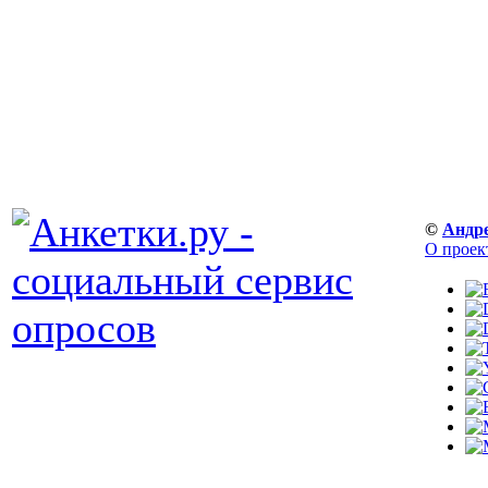
©
Андр
О проек