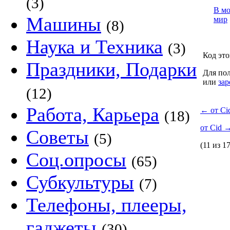
(3)
В м
Машины
мир
(8)
Наука и Техника
(3)
Код это
Праздники, Подарки
Для пол
или
зар
(12)
Работа, Карьера
←
от Ci
(18)
от Cid
Советы
(5)
(11 из 17
Соц.опросы
(65)
Субкультуры
(7)
Телефоны, плееры,
гаджеты
(30)