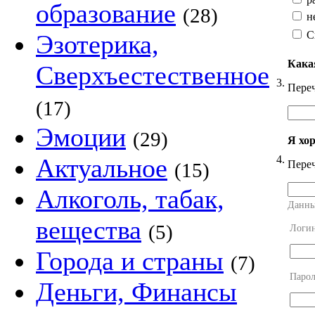
образование
(28)
н
С
Эзотерика,
Кака
Сверхъестественное
3.
Переч
(17)
Эмоции
(29)
Я хо
4.
Актуальное
Переч
(15)
Алкоголь, табак,
Данны
вещества
(5)
Логи
Города и страны
(7)
Парол
Деньги, Финансы