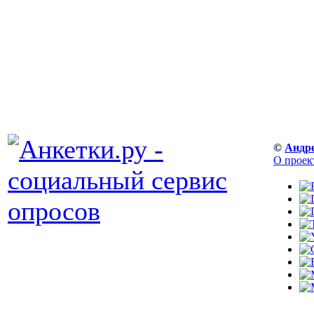
©
Андр
О проек