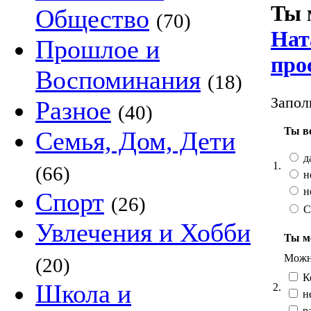
Ты 
Общество
(70)
Нат
Прошлое и
про
Воспоминания
(18)
Запол
Разное
(40)
Ты в
Семья, Дом, Дети
д
1.
(66)
н
н
Спорт
(26)
С
Увлечения и Хобби
Ты ме
Можно
(20)
К
Школа и
2.
н
ра