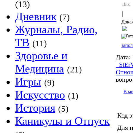
(13)
Ник
Дневник
(7)
Докаж
Журналы, Радио,
ТВ
(11)
запол
Здоровье и
Дата:
_StEr
Медицина
(21)
Отно
Игры
вопро
(9)
Искусство
В м
(1)
История
(5)
Код э
Каникулы и Отпуск
Для п