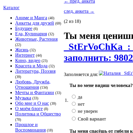
←
пред. анкета
Каталог
след. анкета
→
Аниме и Манга
(40)
(2 из 18)
Анкеты для друзей
(69)
Будущее
(6)
Ты меня цениш
Еда, Кулинария
(32)
Животные, Растения
_StErVoChKa_: 
(22)
Жизнь
(32)
заполнить: 9802
Интернет
(44)
Кино, видео
(23)
Красота и Мода
(32)
Литература, Поэзия
Заполняется для:
(39)
Любовь, Дружба,
Ты во мене видиш человека?
Отношения
(134)
Мечты и Фантазии
(33)
да
Музыка
(33)
1.
Обо мне и О нас
нет
(39)
О моём блоге
(8)
не уверен
Политика и Общество
Свой вариант
(70)
Прошлое и
Воспоминания
(18)
Ты меня спасёшь от гибели к