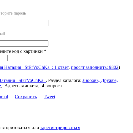
торите пароль
ail
ведите код с картинки
*
ля Наталия _StErVoChKa_: 1 ответ
,
просят заполнить: 9802
)
Наталия _StErVoChKa_
,
Раздел каталога:
Любовь, Дружба,
е
,
Адресная анкета, 4 вопроса
Сохранить
Tweet
авторизоваться или
зарегистрироваться