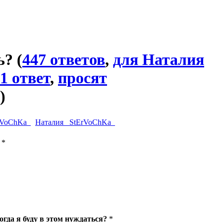
ь?
(
447 ответов
,
для Наталия
1 ответ
,
просят
)
Наталия _StErVoChKa_
*
огда я буду в этом нуждаться?
*