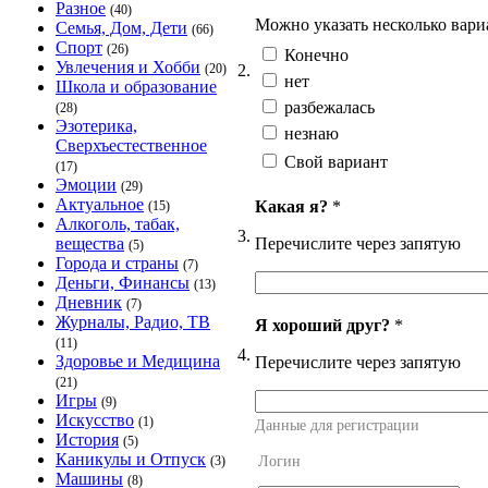
Разное
(40)
Можно указать несколько вари
Семья, Дом, Дети
(66)
Спорт
(26)
Конечно
Увлечения и Хобби
2.
(20)
нет
Школа и образование
разбежалась
(28)
Эзотерика,
незнаю
Сверхъестественное
Свой вариант
(17)
Эмоции
(29)
Актуальное
Какая я?
*
(15)
Алкоголь, табак,
3.
Перечислите через запятую
вещества
(5)
Города и страны
(7)
Деньги, Финансы
(13)
Дневник
(7)
Журналы, Радио, ТВ
Я хороший друг?
*
(11)
4.
Здоровье и Медицина
Перечислите через запятую
(21)
Игры
(9)
Искусство
(1)
Данные для регистрации
История
(5)
Каникулы и Отпуск
Логин
(3)
Машины
(8)