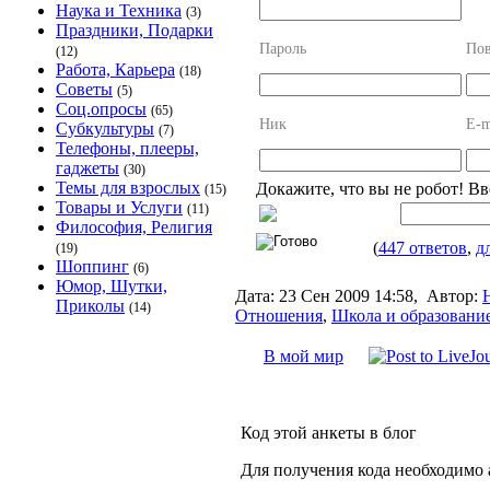
Наука и Техника
(3)
Праздники, Подарки
Пароль
Пов
(12)
Работа, Карьера
(18)
Советы
(5)
Соц.опросы
(65)
Ник
E-m
Субкультуры
(7)
Телефоны, плееры,
гаджеты
(30)
Темы для взрослых
Докажите, что вы не робот! В
(15)
Товары и Услуги
(11)
Философия, Религия
(
447 ответов
,
д
(19)
Шоппинг
(6)
Юмор, Шутки,
Дата:
23 Сен 2009 14:58,
Автор:
Приколы
(14)
Отношения
,
Школа и образовани
В мой мир
Код этой анкеты в блог
Для получения кода необходимо 