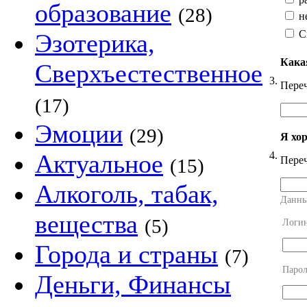
образование
(28)
н
С
Эзотерика,
Кака
Сверхъестественное
3.
Переч
(17)
Эмоции
(29)
Я хо
4.
Актуальное
Переч
(15)
Алкоголь, табак,
Данны
вещества
(5)
Логи
Города и страны
(7)
Парол
Деньги, Финансы