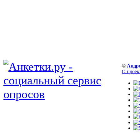
©
Андр
О проек