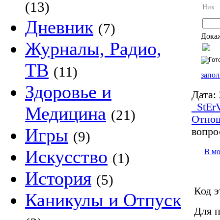
(13)
Ник
Дневник
(7)
Докаж
Журналы, Радио,
ТВ
(11)
запол
Здоровье и
Дата:
_StEr
Медицина
(21)
Отно
Игры
вопро
(9)
Искусство
В м
(1)
История
(5)
Код э
Каникулы и Отпуск
Для п