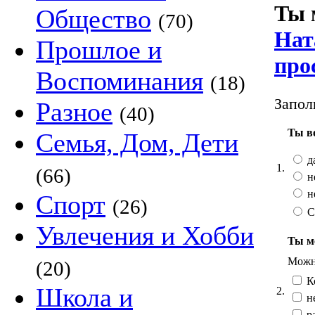
Ты 
Общество
(70)
Нат
Прошлое и
про
Воспоминания
(18)
Запол
Разное
(40)
Ты в
Семья, Дом, Дети
д
1.
(66)
н
н
Спорт
(26)
С
Увлечения и Хобби
Ты ме
Можно
(20)
К
Школа и
2.
н
ра