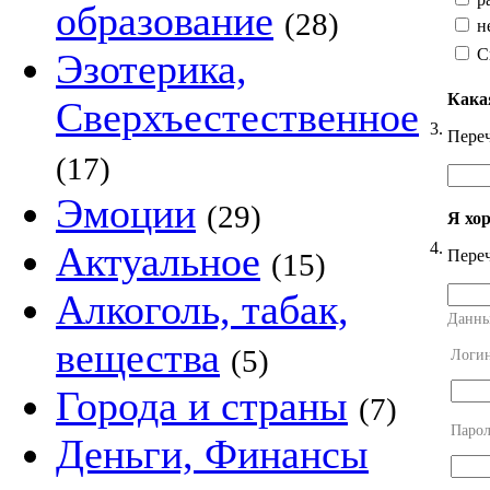
образование
(28)
н
С
Эзотерика,
Кака
Сверхъестественное
3.
Переч
(17)
Эмоции
(29)
Я хо
4.
Актуальное
Переч
(15)
Алкоголь, табак,
Данны
вещества
(5)
Логи
Города и страны
(7)
Парол
Деньги, Финансы