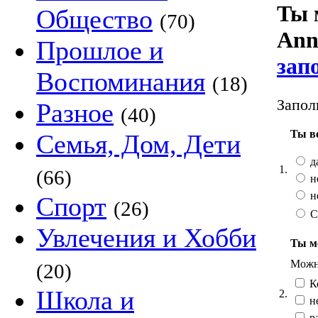
Ты 
Общество
(70)
Ann
Прошлое и
зап
Воспоминания
(18)
Запол
Разное
(40)
Ты в
Семья, Дом, Дети
д
1.
(66)
н
н
Спорт
(26)
С
Увлечения и Хобби
Ты ме
Можно
(20)
К
Школа и
2.
н
ра