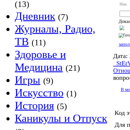
(13)
Ник
Дневник
(7)
Докаж
Журналы, Радио,
ТВ
(11)
запол
Здоровье и
Дата:
_StEr
Медицина
(21)
Отно
Игры
вопро
(9)
Искусство
В м
(1)
История
(5)
Код э
Каникулы и Отпуск
Для п