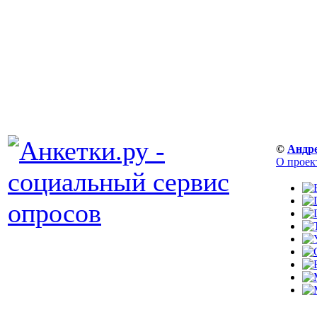
©
Андр
О проек