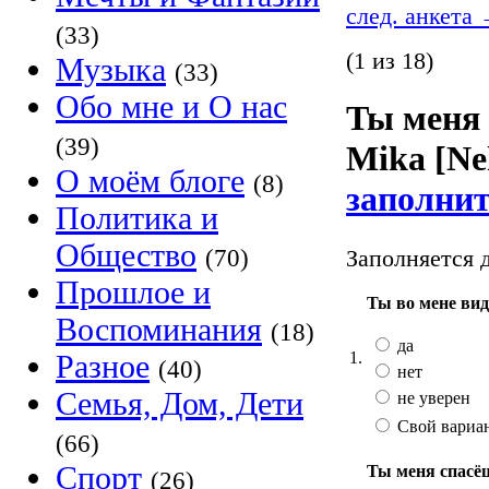
след. анкета
(33)
(1 из 18)
Музыка
(33)
Обо мне и О нас
Ты меня
(39)
Mika [Ne
О моём блоге
(8)
заполнит
Политика и
Общество
(70)
Заполняется д
Прошлое и
Ты во мене ви
Воспоминания
(18)
да
1.
Разное
(40)
нет
Семья, Дом, Дети
не уверен
Свой вариа
(66)
Спорт
Ты меня спасёш
(26)