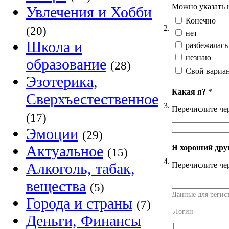
Можно указать н
Увлечения и Хобби
Конечно
2.
(20)
нет
Школа и
разбежалась
незнаю
образование
(28)
Свой вариа
Эзотерика,
Какая я?
*
Сверхъестественное
3.
Перечислите че
(17)
Эмоции
(29)
Актуальное
Я хороший дру
(15)
4.
Алкоголь, табак,
Перечислите че
вещества
(5)
Данные для регис
Города и страны
(7)
Логин
Деньги, Финансы