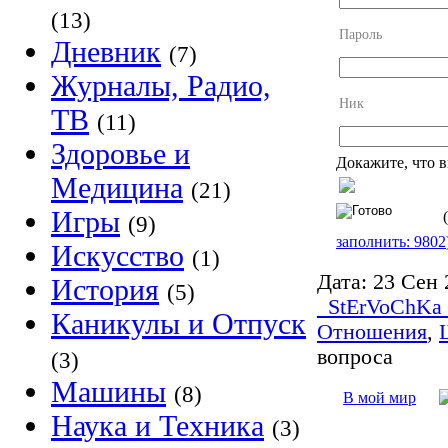
(13)
Пароль
Дневник
(7)
Журналы, Радио,
Ник
ТВ
(11)
Здоровье и
Докажите, что в
Медицина
(21)
Игры
(
(9)
заполнить: 9802
Искусство
(1)
Дата:
23 Сен 
История
(5)
_StErVoChKa
Каникулы и Отпуск
Отношения
,
вопроса
(3)
Машины
(8)
В мой мир
Наука и Техника
(3)