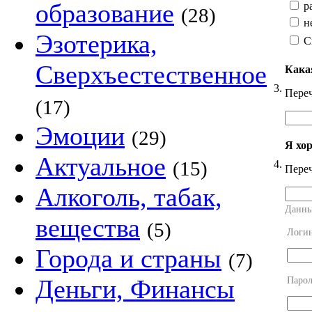
образование
ра
(28)
н
Эзотерика,
С
Сверхъестественное
Кака
3.
Переч
(17)
Эмоции
(29)
Я хо
Актуальное
(15)
4.
Переч
Алкоголь, табак,
Данны
вещества
(5)
Логи
Города и страны
(7)
Деньги, Финансы
Парол