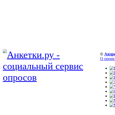
©
Андр
О проек