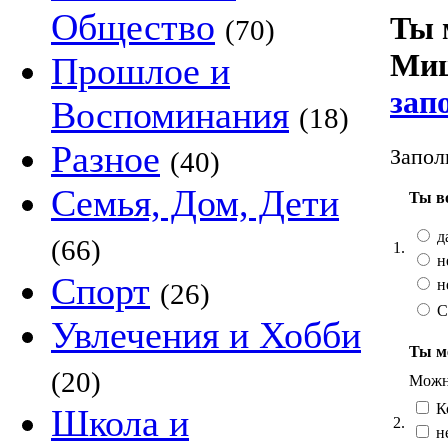
Общество
Ты 
(70)
Миш
Прошлое и
зап
Воспоминания
(18)
Разное
Запол
(40)
Семья, Дом, Дети
Ты в
д
(66)
1.
н
Спорт
н
(26)
С
Увлечения и Хобби
Ты ме
(20)
Можно
К
Школа и
2.
н