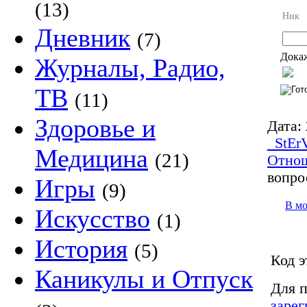
(13)
Ник
Дневник
(7)
Докаж
Журналы, Радио,
ТВ
(11)
Здоровье и
Дата:
_StEr
Медицина
(21)
Отно
вопро
Игры
(9)
В м
Искусство
(1)
История
(5)
Код э
Каникулы и Отпуск
Для п
зарег