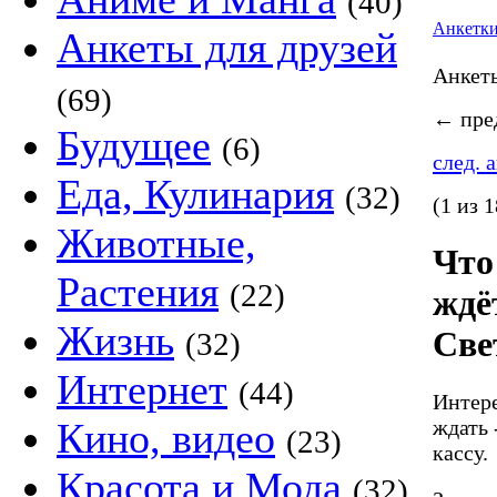
(40)
Анкетк
Анкеты для друзей
Анке
(69)
←
пред
Будущее
(6)
след. 
Еда, Кулинария
(32)
(1 из 1
Животные,
Что
Растения
(22)
ждё
Жизнь
Све
(32)
Интернет
(44)
Интере
ждать 
Кино, видео
(23)
кассу.
Красота и Мода
(32)