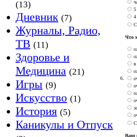
ч
(13)
5
Дневник
(7)
4 
С
Журналы, Радио,
Что 
ТВ
(11)
о
Здоровье и
о
в 
Медицина
(21)
о
6.
о
Игры
(9)
о
о
Искусство
(1)
оч
История
з
(5)
оч
Каникулы и Отпуск
С
Ваш 