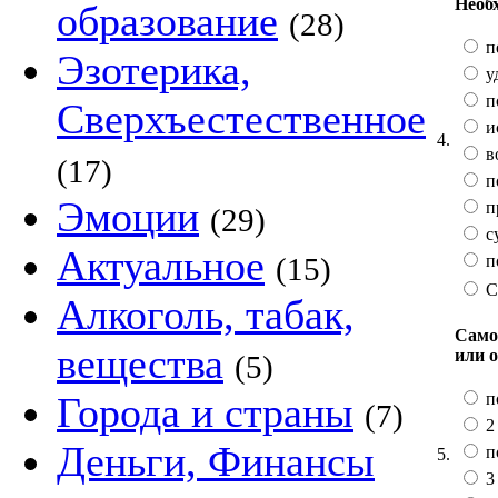
Необх
образование
(28)
п
Эзотерика,
у
п
Сверхъестественное
и
4.
в
(17)
по
Эмоции
п
(29)
с
Актуальное
п
(15)
С
Алкоголь, табак,
Само
вещества
или 
(5)
п
Города и страны
(7)
2 
Деньги, Финансы
п
5.
3 