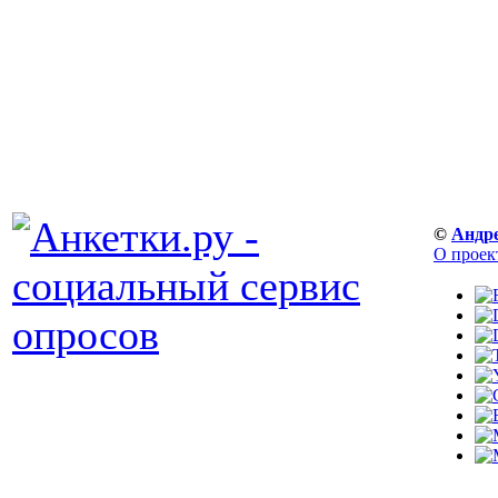
©
Андр
О проек