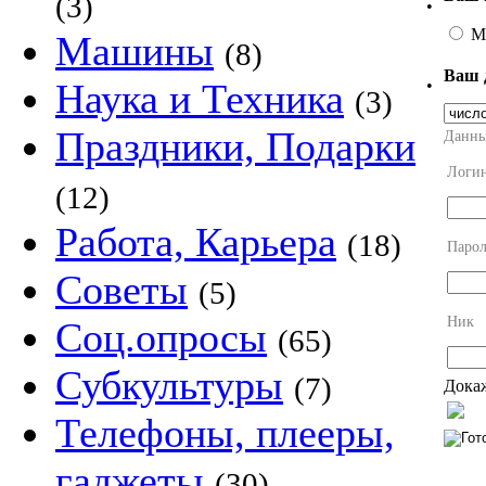
(3)
•
М
Машины
(8)
Ваш 
•
Наука и Техника
(3)
Праздники, Подарки
Данны
Логи
(12)
Работа, Карьера
(18)
Парол
Советы
(5)
Ник
Соц.опросы
(65)
Субкультуры
(7)
Докаж
Телефоны, плееры,
гаджеты
(30)