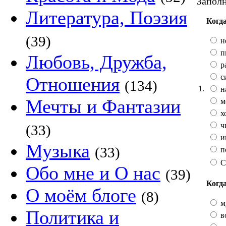
Заполн
Литература, Поэзия
Когда
(39)
н
п
Любовь, Дружба,
р
с
Отношения
(134)
1.
н
Мечты и Фантазии
м
х
ч
(33)
и
Музыка
(33)
п
С
Обо мне и О нас
(39)
Когда
О моём блоге
(8)
м
Политика и
во