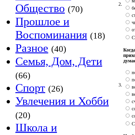
м
2.
Общество
(70)
б
с
Прошлое и
ч
о
Воспоминания
(18)
С
Разное
(40)
Когда
прих
Семья, Дом, Дети
дума
н
(66)
п
Спорт
3.
(26)
в
в
Увлечения и Хобби
с
с
(20)
с
С
Школа и