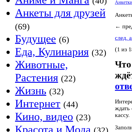
(40)
Анкетк
Анкеты для друзей
Анке
(69)
←
пред
Будущее
след. 
(6)
Еда, Кулинария
(1 из 1
(32)
Животные,
Что
ждё
Растения
(22)
отв
Жизнь
(32)
Интернет
Интере
(44)
ждать 
Кино, видео
кассу.
(23)
Красота и Мода
Заполн
(32)