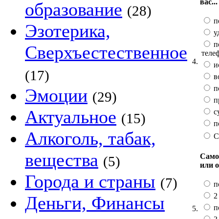
вас...
образование
(28)
п
Эзотерика,
у
п
Сверхъестественное
теле
4.
и
(17)
в
по
Эмоции
(29)
п
Актуальное
с
(15)
п
Алкоголь, табак,
С
вещества
Само
(5)
или 
Города и страны
(7)
п
2 
Деньги, Финансы
п
5.