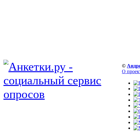
©
Андр
О проек