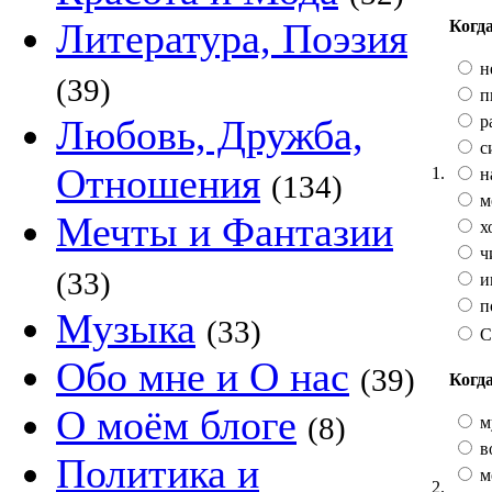
Литература, Поэзия
Когда
н
(39)
п
р
Любовь, Дружба,
с
Отношения
1.
н
(134)
м
Мечты и Фантазии
х
ч
(33)
и
п
Музыка
(33)
С
Обо мне и О нас
(39)
Когда
О моём блоге
(8)
м
во
Политика и
м
2.