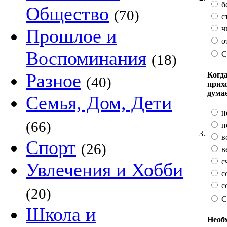
б
Общество
(70)
с
ч
Прошлое и
о
Воспоминания
С
(18)
Разное
Когда
(40)
прих
дума
Семья, Дом, Дети
н
(66)
п
3.
в
Спорт
(26)
в
с
Увлечения и Хобби
с
с
(20)
С
Школа и
Необх