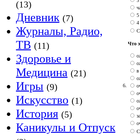
3 
(13)
ч
Дневник
5
(7)
4 
Журналы, Радио,
С
ТВ
(11)
Что 
Здоровье и
о
о
Медицина
в 
(21)
о
Игры
(9)
6.
о
о
Искусство
(1)
о
оч
История
(5)
з
оч
Каникулы и Отпуск
С