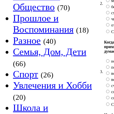
м
2.
Общество
(70)
б
с
Прошлое и
ч
о
Воспоминания
(18)
С
Разное
(40)
Когда
прих
Семья, Дом, Дети
дума
н
(66)
п
Спорт
3.
(26)
в
в
Увлечения и Хобби
с
с
(20)
с
С
Школа и