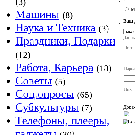
(3)
•
М
Машины
(8)
Ваш 
•
Наука и Техника
(3)
Праздники, Подарки
Данны
Логи
(12)
Работа, Карьера
(18)
Парол
Советы
(5)
Ник
Соц.опросы
(65)
Субкультуры
(7)
Докаж
Телефоны, плееры,
гаджеты
(30)