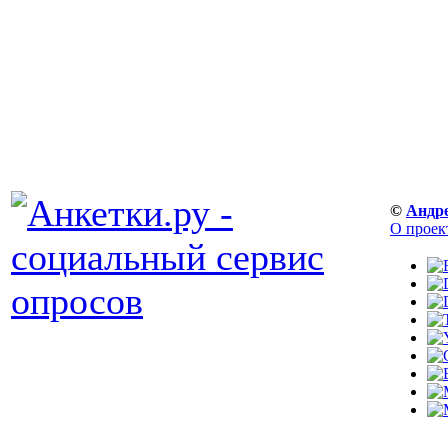
©
Андр
О проек