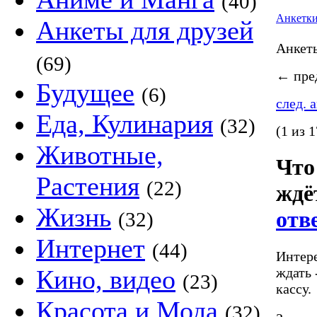
(40)
Анкетк
Анкеты для друзей
Анке
(69)
←
пред
Будущее
(6)
след. 
Еда, Кулинария
(32)
(1 из 1
Животные,
Что
Растения
(22)
ждё
Жизнь
отв
(32)
Интернет
(44)
Интере
ждать 
Кино, видео
(23)
кассу.
Красота и Мода
(32)