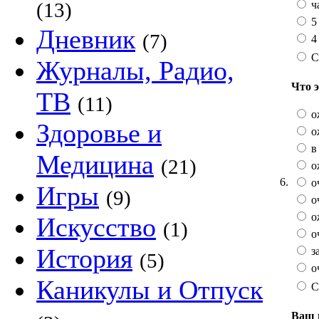
ч
(13)
5
Дневник
(7)
4 
С
Журналы, Радио,
Что 
ТВ
(11)
о
Здоровье и
о
в 
Медицина
(21)
о
6.
о
Игры
(9)
о
о
Искусство
(1)
оч
История
з
(5)
оч
Каникулы и Отпуск
С
Ваш 