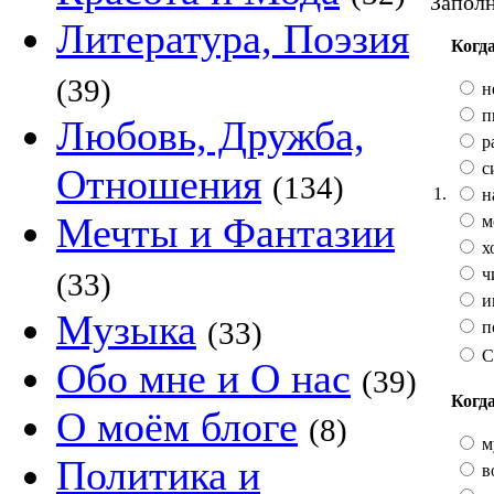
Заполн
Литература, Поэзия
Когда
(39)
н
п
Любовь, Дружба,
р
с
Отношения
(134)
1.
н
Мечты и Фантазии
м
х
ч
(33)
и
Музыка
(33)
п
С
Обо мне и О нас
(39)
Когда
О моём блоге
(8)
м
Политика и
во