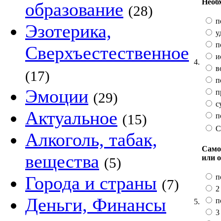
Необх
образование
(28)
п
Эзотерика,
у
п
Сверхъестественное
и
4.
в
(17)
по
Эмоции
п
(29)
с
Актуальное
п
(15)
С
Алкоголь, табак,
Само
вещества
или 
(5)
п
Города и страны
(7)
2 
Деньги, Финансы
п
5.
3 