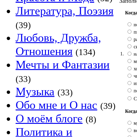
Заполн
Литература, Поэзия
Когда
(39)
н
п
Любовь, Дружба,
р
с
Отношения
(134)
1.
н
Мечты и Фантазии
м
х
ч
(33)
и
Музыка
(33)
п
С
Обо мне и О нас
(39)
Когда
О моём блоге
(8)
м
Политика и
во