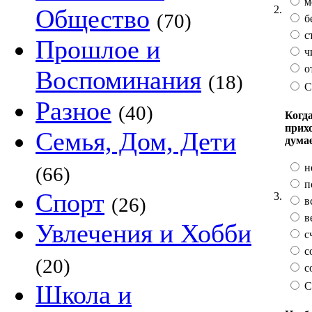
м
2.
Общество
(70)
б
с
Прошлое и
ч
о
Воспоминания
(18)
С
Разное
(40)
Когда
прих
Семья, Дом, Дети
дума
н
(66)
п
Спорт
3.
(26)
в
в
Увлечения и Хобби
с
с
(20)
с
С
Школа и