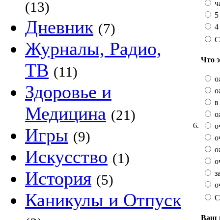
ч
(13)
5
Дневник
(7)
4 
С
Журналы, Радио,
Что 
ТВ
(11)
о
Здоровье и
о
в 
Медицина
(21)
о
6.
о
Игры
(9)
о
о
Искусство
(1)
оч
История
з
(5)
оч
Каникулы и Отпуск
С
Ваш 