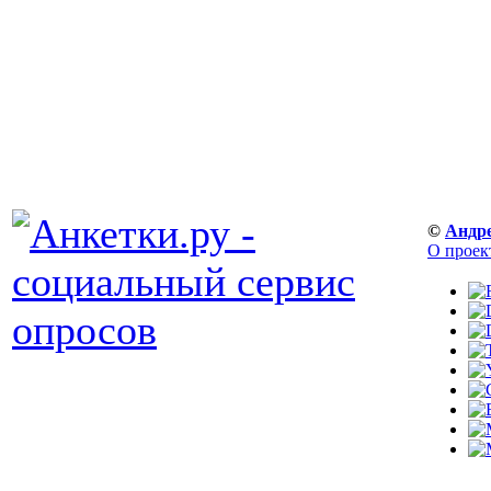
©
Андр
О проек