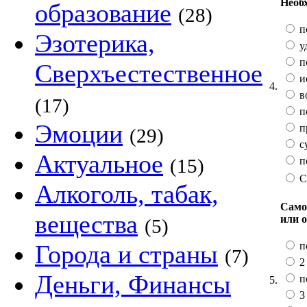
Необх
образование
(28)
п
Эзотерика,
у
п
Сверхъестественное
и
4.
в
(17)
по
Эмоции
п
(29)
с
Актуальное
п
(15)
С
Алкоголь, табак,
Само
вещества
или 
(5)
п
Города и страны
(7)
2 
Деньги, Финансы
п
5.
3 