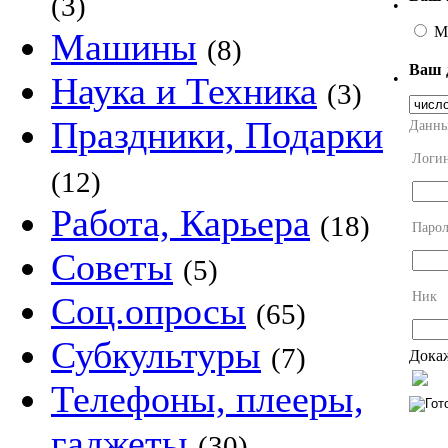
(3)
•
М
Машины
(8)
Ваш 
•
Наука и Техника
(3)
Праздники, Подарки
Данны
Логи
(12)
Работа, Карьера
(18)
Парол
Советы
(5)
Ник
Соц.опросы
(65)
Субкультуры
(7)
Докаж
Телефоны, плееры,
гаджеты
(30)