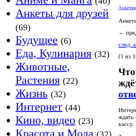
(40)
Анкетк
Анкеты для друзей
Анке
(69)
←
пред
Будущее
(6)
след. 
Еда, Кулинария
(32)
(1 из 1
Животные,
Что
Растения
(22)
ждё
Жизнь
отв
(32)
Интернет
(44)
Интере
ждать 
Кино, видео
(23)
кассу.
Красота и Мода
(32)