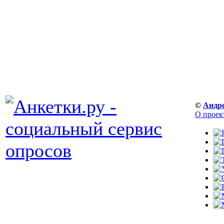
©
Андр
О проек