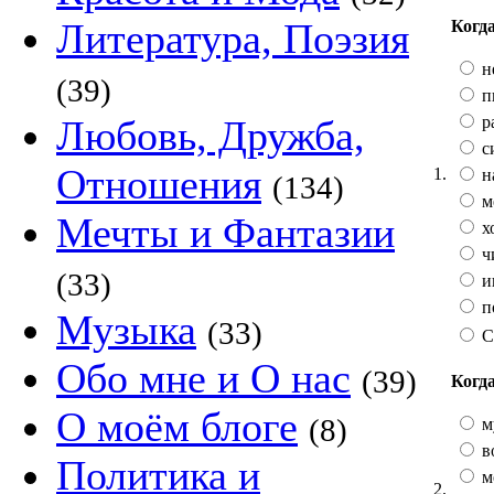
Литература, Поэзия
Когда
н
(39)
п
р
Любовь, Дружба,
с
Отношения
1.
н
(134)
м
Мечты и Фантазии
х
ч
(33)
и
п
Музыка
(33)
С
Обо мне и О нас
(39)
Когда
О моём блоге
(8)
м
во
Политика и
м
2.