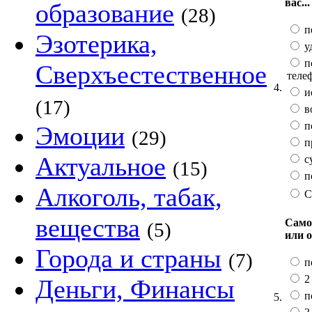
вас...
образование
(28)
п
Эзотерика,
у
п
Сверхъестественное
теле
4.
и
(17)
в
по
Эмоции
(29)
п
Актуальное
с
(15)
п
Алкоголь, табак,
С
вещества
Само
(5)
или 
Города и страны
(7)
п
2 
Деньги, Финансы
п
5.