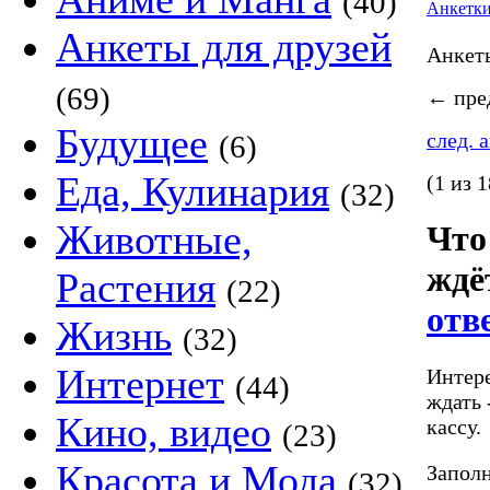
(40)
Анкетк
Анкеты для друзей
Анке
(69)
←
пред
Будущее
след. 
(6)
Еда, Кулинария
(1 из 1
(32)
Животные,
Что
ждё
Растения
(22)
отв
Жизнь
(32)
Интернет
Интере
(44)
ждать 
Кино, видео
кассу.
(23)
Красота и Мода
Заполн
(32)