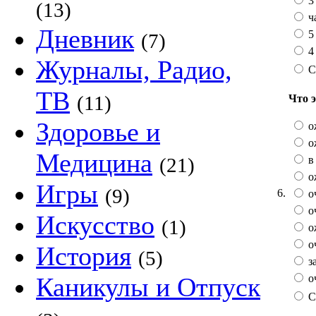
3 
(13)
ч
Дневник
5
(7)
4 
Журналы, Радио,
С
ТВ
(11)
Что 
Здоровье и
о
о
Медицина
в 
(21)
о
Игры
(9)
6.
о
о
Искусство
(1)
о
оч
История
(5)
з
оч
Каникулы и Отпуск
С