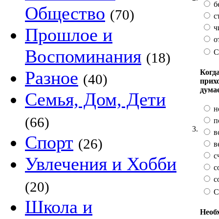
б
Общество
(70)
с
ч
Прошлое и
о
Воспоминания
С
(18)
Разное
Когда
(40)
прих
дума
Семья, Дом, Дети
н
(66)
п
3.
в
Спорт
(26)
в
с
Увлечения и Хобби
с
с
(20)
С
Школа и
Необх