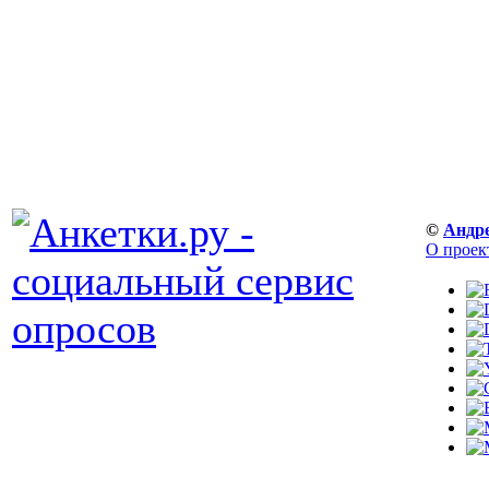
©
Андр
О проек