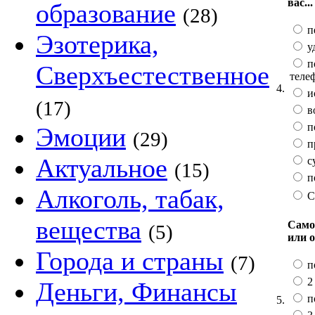
вас...
образование
(28)
п
Эзотерика,
у
п
Сверхъестественное
теле
4.
и
(17)
в
по
Эмоции
(29)
п
Актуальное
с
(15)
п
Алкоголь, табак,
С
вещества
Само
(5)
или 
Города и страны
(7)
п
2 
Деньги, Финансы
п
5.