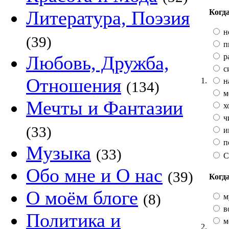
Литература, Поэзия
Когда
н
(39)
п
р
Любовь, Дружба,
с
Отношения
1.
н
(134)
м
Мечты и Фантазии
х
ч
(33)
и
п
Музыка
(33)
С
Обо мне и О нас
(39)
Когда
О моём блоге
(8)
м
во
Политика и
м
2.