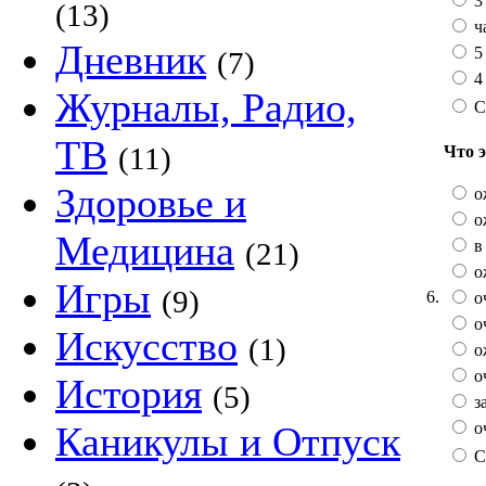
3 
(13)
ч
Дневник
5
(7)
4 
Журналы, Радио,
С
ТВ
(11)
Что 
Здоровье и
о
о
Медицина
в 
(21)
о
Игры
(9)
6.
о
о
Искусство
(1)
о
оч
История
(5)
з
оч
Каникулы и Отпуск
С