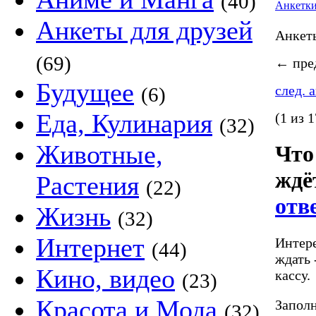
(40)
Анкетк
Анкеты для друзей
Анке
(69)
←
пред
Будущее
след. 
(6)
Еда, Кулинария
(1 из 1
(32)
Животные,
Что
ждё
Растения
(22)
отв
Жизнь
(32)
Интернет
Интере
(44)
ждать 
Кино, видео
кассу.
(23)
Красота и Мода
Заполн
(32)