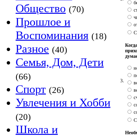
б
Общество
(70)
с
ч
Прошлое и
о
Воспоминания
С
(18)
Разное
Когда
(40)
прих
дума
Семья, Дом, Дети
н
(66)
п
3.
в
Спорт
(26)
в
с
Увлечения и Хобби
с
с
(20)
С
Школа и
Необх