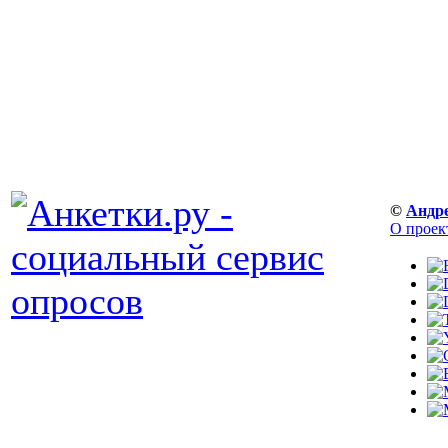
©
Андр
О проек