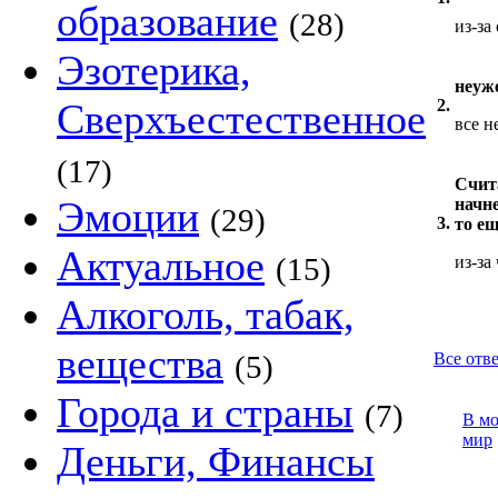
образование
(28)
из-за
Эзотерика,
неуж
Сверхъестественное
2.
все н
(17)
Счит
Эмоции
начне
(29)
3.
то е
Актуальное
(15)
из-за
Алкоголь, табак,
вещества
(5)
Все отв
Города и страны
(7)
В м
мир
Деньги, Финансы