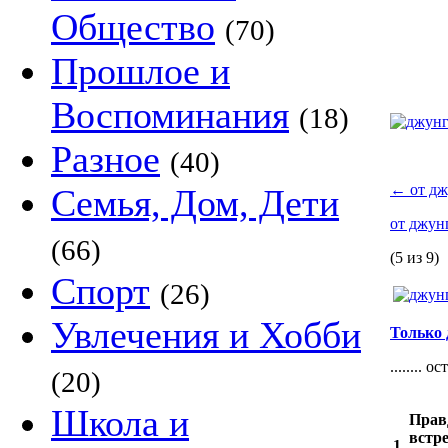
Общество
(70)
Прошлое и
Воспоминания
(18)
Разное
(40)
←
от дж
Семья, Дом, Дети
от джун
(66)
(5 из 9)
Спорт
(26)
Увлечения и Хобби
Только
........
(20)
Школа и
Правд
встр
1.