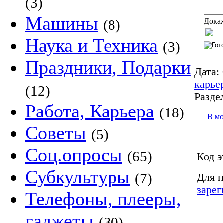
(3)
Машины
Докаж
(8)
Наука и Техника
(3)
Праздники, Подарки
Дата:
карье
(12)
Разде
Работа, Карьера
(18)
В м
Советы
(5)
Соц.опросы
(65)
Код э
Субкультуры
(7)
Для п
зарег
Телефоны, плееры,
гаджеты
(30)