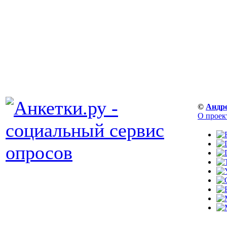
©
Андр
О проек