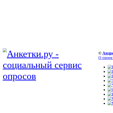
©
Андр
О проек